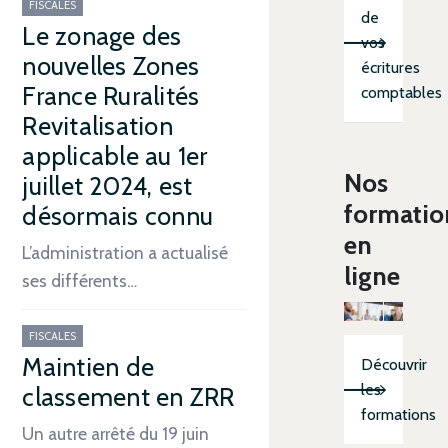
FISCALES
de
Le zonage des
vos
nouvelles Zones
écritures
France Ruralités
comptables
Revitalisation
applicable au 1er
Nos
juillet 2024, est
formatio
désormais connu
en
L’administration a actualisé
ligne
ses différents…
FISCALES
Maintien de
Découvrir
les
classement en ZRR
formations
Un autre arrêté du 19 juin