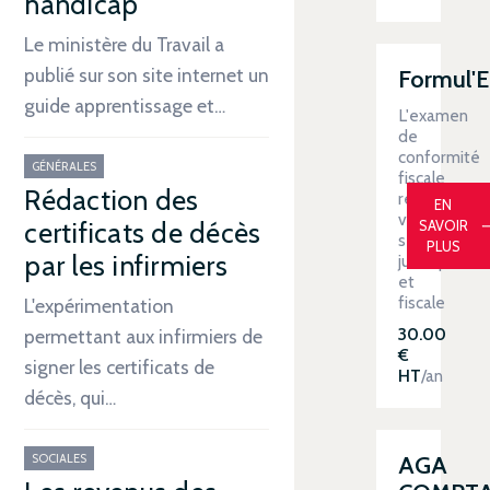
handicap
Le ministère du Travail a
publié sur son site internet un
Formul'
guide apprentissage et…
L'examen
de
conformité
GÉNÉRALES
fiscale
Rédaction des
renforce
EN
votre
certificats de décès
SAVOIR
sécurité
PLUS
par les infirmiers
juridique
et
fiscale
L'expérimentation
30.00
permettant aux infirmiers de
€
signer les certificats de
HT
/an
décès, qui…
SOCIALES
AGA