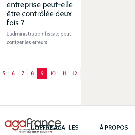
entreprise peut-elle
être contrôlée deux
fois ?
L’administration fiscale peut
corriger les erreurs…
5
6
7
8
9
10
11
12
13
L'OFFRE AGA
LES
À PROPOS