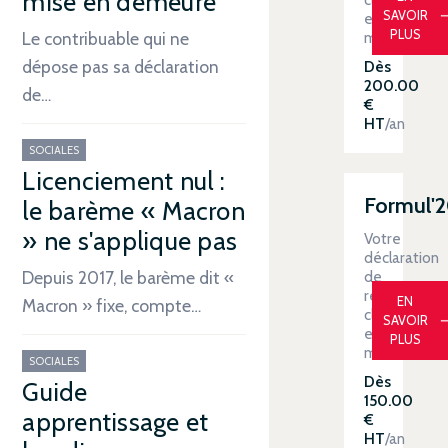
mise en demeure
SAVOIR
en
PLUS
main
Le contribuable qui ne
dépose pas sa déclaration
Dès
200.00
de…
€
HT
/an
SOCIALES
Licenciement nul :
Formul'
le barème « Macron
» ne s'applique pas
Votre
déclaration
de
Depuis 2017, le barème dit «
revenus
EN
Macron » fixe, compte…
clé
SAVOIR
en
PLUS
main
SOCIALES
Dès
Guide
150.00
apprentissage et
€
HT
/an