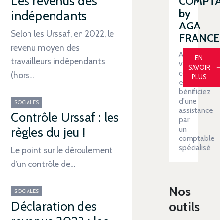
Les revenus des
COMPT
by
indépendants
AGA
Selon les Urssaf, en 2022, le
FRANCE
revenu moyen des
Automatiser
EN
travailleurs indépendants
votre
SAVOIR
comptabilit
(hors…
PLUS
et
bénificiez
d'une
SOCIALES
assistance
Contrôle Urssaf : les
par
un
règles du jeu !
comptable
spécialisé
Le point sur le déroulement
d’un contrôle de…
Nos
SOCIALES
Déclaration des
outils