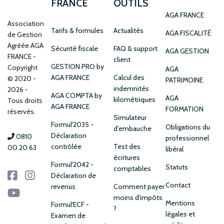
FRANCE
OUTILS
AGA FRANCE
Association
Tarifs & formules
Actualités
AGA FISCALITÉ
de Gestion
Agréée AGA
Sécurité fiscale
FAQ & support
AGA GESTION
FRANCE
client
GESTION PRO by
Copyright
AGA
AGA FRANCE
Calcul des
© 2020 -
PATRIMOINE
indemnités
2026 -
AGA COMPTA by
AGA
kilométriques
Tous droits
AGA FRANCE
FORMATION
réservés.
Simulateur
Formul'2035 -
Obligations du
d'embauche
Déclaration
0810
professionnel
contrôlée
Test des
00 20 63
libéral
écritures
Formul'2042 -
Statuts
comptables
Déclaration de
Contact
revenus
Comment payer
moins d'impôts
Mentions
Formul'ECF -
?
légales et
Examen de