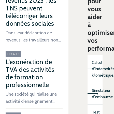
revenus 2023 : les
pour
TNS peuvent
vous
télécorriger leurs
aider
données sociales
à
optimise
Dans leur déclaration de
vos
revenus, les travailleurs non…
perform
FISCALES
L'exonération de
Calcul
TVA des activités
d'indemnité
kilométrique
de formation
professionnelle
Simulateur
Une société qui réalise une
d'embauche
activité d'enseignement…
Test