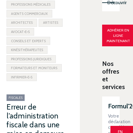
Découvrir
PROFESSIONS MÉDICALES
AGENTS COMMERCIAUX
ARCHITECTES
ARTISTES
ADHÉRER EN
AVOCAT•E•S
LIGNE
MAINTENANT
CONSEILS ET EXPERTS
KINÉSITHÉRAPEUTES
PROFESSIONS JURIDIQUES
Nos
FORMATEURS ET MONITEURS
offres
INFIRMIER•E•S
et
services
FISCALES
Formul'
Erreur de
l’administration
Votre
déclaration
fiscale dans une
contrôlée
EN
clé