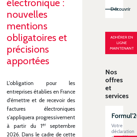
électronique :
Découvrir
nouvelles
mentions
obligatoires et
ADHÉRER EN
LIGNE
précisions
MAINTENANT
apportées
Nos
offres
L'obligation pour les
et
entreprises établies en France
services
d'émettre et de recevoir des
factures électroniques
Formul'
s'appliquera progressivement
er
à partir du 1
septembre
Votre
déclaration
2026. Dans le cadre de cette