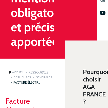
obligatoires
et précisions
apportées
Pourquo
ACCUEIL
RESSOURCES
ACTUALITÉS
GÉNÉRALES
choisir
FACTURE ÉLECTRONIQUE : NOUVELLES MENTIONS OBLIGATOIRES ET PRÉCISIONS APPORTÉES
AGA
FRANCE
Facture
?