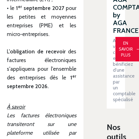
COMPT
er
• le
1
septembre 2027
pour
by
les petites et moyennes
AGA
entreprises (PME) et les
FRANCE
micro-entreprises.
Automatiser
EN
votre
SAVOIR
L'
obligation de recevoir
des
comptabilit
PLUS
et
factures électroniques
bénificiez
s'appliquera pour l'ensemble
d'une
assistance
er
des entreprises dès le
1
par
septembre 2026.
un
comptable
spécialisé
À savoir
Les factures électroniques
transiteront sur une
Nos
plateforme utilisée par
outils