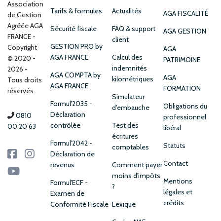
Association
Tarifs & formules
Actualités
AGA FISCALITÉ
de Gestion
Agréée AGA
Sécurité fiscale
FAQ & support
AGA GESTION
FRANCE
client
GESTION PRO by
Copyright
AGA
AGA FRANCE
Calcul des
© 2020 -
PATRIMOINE
indemnités
2026 -
AGA COMPTA by
AGA
kilométriques
Tous droits
AGA FRANCE
FORMATION
réservés.
Simulateur
Formul'2035 -
Obligations du
d'embauche
Déclaration
0810
professionnel
contrôlée
Test des
00 20 63
libéral
écritures
Formul'2042 -
Statuts
comptables
Déclaration de
Contact
revenus
Comment payer
moins d'impôts
Mentions
Formul'ECF -
?
légales et
Examen de
crédits
Conformité Fiscale
Lexique