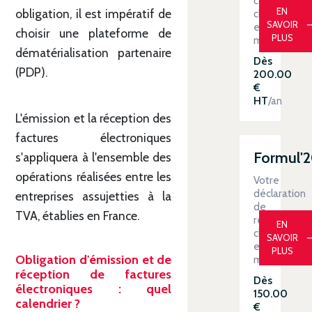
contrôlée
EN
obligation, il est impératif de
clé
SAVOIR
en
choisir une plateforme de
PLUS
main
dématérialisation partenaire
Dès
(PDP).
200.00
€
HT
/an
L'émission et la réception des
factures électroniques
Formul'
s'appliquera à l'ensemble des
opérations réalisées entre les
Votre
déclaration
entreprises assujetties à la
de
TVA, établies en France.
revenus
EN
clé
SAVOIR
en
PLUS
Obligation d'émission et de
main
réception de factures
Dès
électroniques : quel
150.00
calendrier ?
€