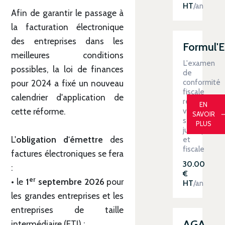
HT
/an
Afin de garantir le passage à
la facturation électronique
des entreprises dans les
Formul'
meilleures conditions
L'examen
possibles, la loi de finances
de
conformité
pour 2024 a fixé un nouveau
fiscale
calendrier d'application de
renforce
EN
cette réforme.
votre
SAVOIR
sécurité
PLUS
juridique
L'
obligation d'émettre
des
et
fiscale
factures électroniques se fera
30.00
:
€
er
• le
1
septembre 2026
pour
HT
/an
les grandes entreprises et les
entreprises de taille
AGA
intermédiaire (ETI) ;