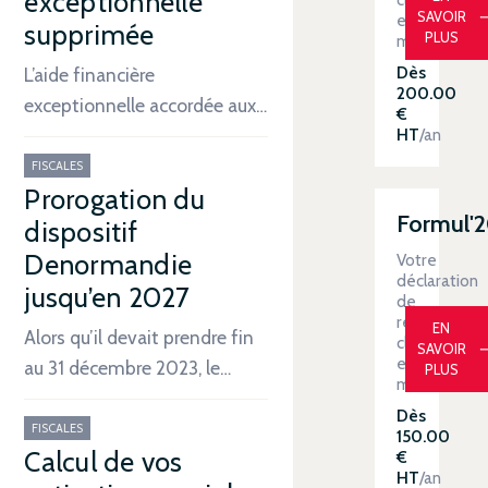
exceptionnelle
SAVOIR
en
supprimée
PLUS
main
Dès
L’aide financière
200.00
exceptionnelle accordée aux…
€
HT
/an
FISCALES
Prorogation du
Formul'
dispositif
Denormandie
Votre
déclaration
jusqu’en 2027
de
revenus
EN
Alors qu’il devait prendre fin
clé
SAVOIR
en
au 31 décembre 2023, le…
PLUS
main
Dès
FISCALES
150.00
Calcul de vos
€
HT
/an