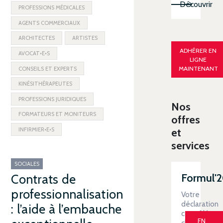
Découvrir
PROFESSIONS MÉDICALES
AGENTS COMMERCIAUX
ARCHITECTES
ARTISTES
ADHÉRER EN
AVOCAT•E•S
LIGNE
MAINTENANT
CONSEILS ET EXPERTS
KINÉSITHÉRAPEUTES
PROFESSIONS JURIDIQUES
Nos
FORMATEURS ET MONITEURS
offres
INFIRMIER•E•S
et
services
SOCIALES
Formul'
Contrats de
professionnalisation
Votre
déclaration
: l’aide à l’embauche
contrôlée
EN
clé