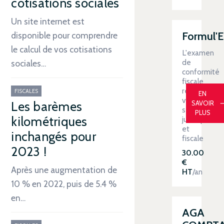
cotisations sociales
Un site internet est
Formul'
disponible pour comprendre
le calcul de vos cotisations
L'examen
de
sociales…
conformité
fiscale
renforce
FISCALES
EN
votre
Les barèmes
SAVOIR
sécurité
PLUS
kilométriques
juridique
et
inchangés pour
fiscale
2023 !
30.00
€
Après une augmentation de
HT
/an
10 % en 2022, puis de 5.4 %
en…
AGA