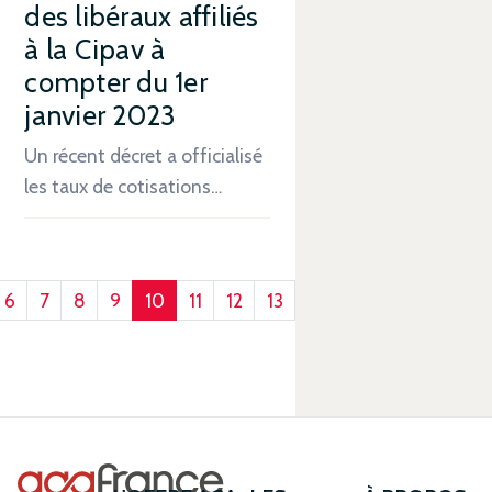
des libéraux affiliés
à la Cipav à
compter du 1er
janvier 2023
Un récent décret a officialisé
les taux de cotisations…
6
7
8
9
10
11
12
13
14