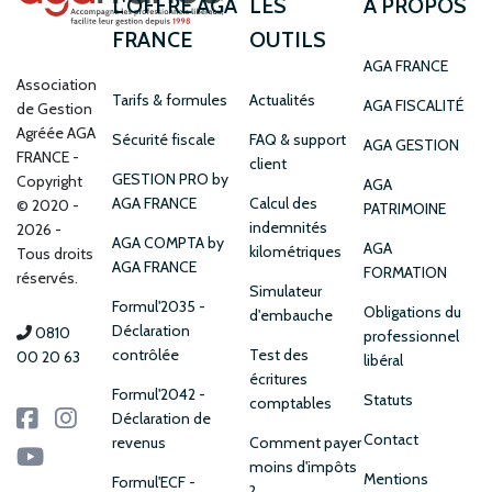
L'OFFRE AGA
LES
À PROPOS
FRANCE
OUTILS
AGA FRANCE
Association
Tarifs & formules
Actualités
AGA FISCALITÉ
de Gestion
Agréée AGA
Sécurité fiscale
FAQ & support
AGA GESTION
FRANCE
client
GESTION PRO by
Copyright
AGA
AGA FRANCE
Calcul des
© 2020 -
PATRIMOINE
indemnités
2026 -
AGA COMPTA by
AGA
kilométriques
Tous droits
AGA FRANCE
FORMATION
réservés.
Simulateur
Formul'2035 -
Obligations du
d'embauche
Déclaration
0810
professionnel
contrôlée
Test des
00 20 63
libéral
écritures
Formul'2042 -
Statuts
comptables
Déclaration de
Contact
revenus
Comment payer
moins d'impôts
Mentions
Formul'ECF -
?