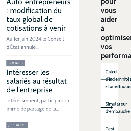
pour
Auto-entrepreneurs
vous
: modification du
aider
taux global de
cotisations à venir
à
optimise
Au 1er juin 2024 le Conseil
vos
d’État annule…
perform
SOCIALES
Intéresser les
Calcul
d'indemnité
salariés au résultat
kilométrique
de l’entreprise
Intéressement, participation,
Simulateur
prime de partage de la…
d'embauche
JURIDIQUES
Test