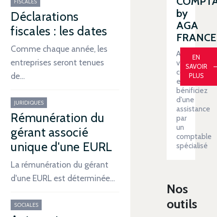
COMPT
FISCALES
by
Déclarations
AGA
fiscales : les dates
FRANCE
Comme chaque année, les
Automatiser
EN
entreprises seront tenues
votre
SAVOIR
comptabilit
de…
PLUS
et
bénificiez
d'une
JURIDIQUES
assistance
Rémunération du
par
un
gérant associé
comptable
unique d'une EURL
spécialisé
La rémunération du gérant
d'une EURL est déterminée…
Nos
outils
SOCIALES