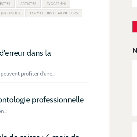
ECTES
ARTISTES
AVOCAT•E•S
 JURIDIQUES
FORMATEURS ET MONITEURS
N
d'erreur dans la
 peuvent profiter d'une…
ontologie professionnelle
 en…