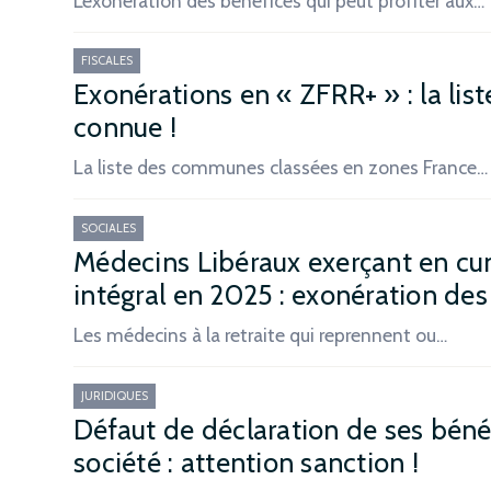
L’exonération des bénéfices qui peut profiter aux…
FISCALES
Exonérations en « ZFRR+ » : la li
connue !
La liste des communes classées en zones France…
SOCIALES
Médecins Libéraux exerçant en cu
intégral en 2025 : exonération des 
Les médecins à la retraite qui reprennent ou…
JURIDIQUES
Défaut de déclaration de ses bénéf
société : attention sanction !