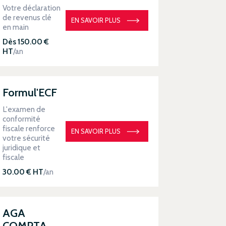
Votre déclaration
de revenus clé
EN SAVOIR PLUS
en main
Dès 150.00 €
HT
/an
Formul'ECF
L'examen de
conformité
fiscale renforce
EN SAVOIR PLUS
votre sécurité
juridique et
fiscale
30.00 € HT
/an
AGA
COMPTA