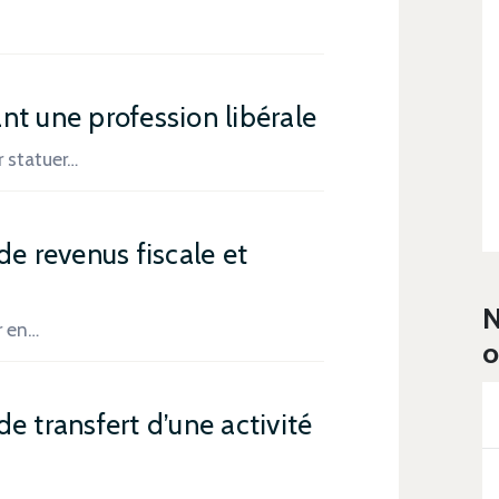
nt une profession libérale
 statuer…
de revenus fiscale et
N
r en…
o
e transfert d’une activité