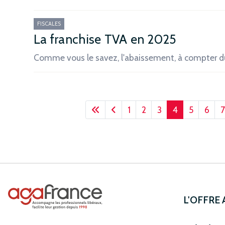
FISCALES
La franchise TVA en 2025
Comme vous le savez, l'abaissement, à compter 
1
2
3
4
5
6
7
L'OFFRE