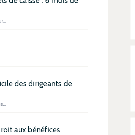
els de caisse : 6 mois de
ur…
cile des dirigeants de
es…
droit aux bénéfices