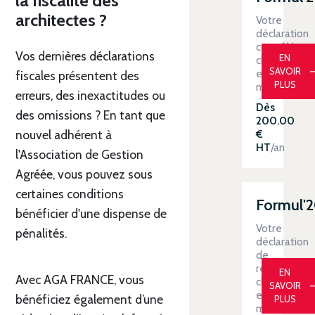
la fiscalité des
architectes ?
Votre
déclaration
contrôlée
Vos dernières déclarations
EN
clé
SAVOIR
en
fiscales présentent des
PLUS
main
erreurs, des inexactitudes ou
Dès
des omissions ? En tant que
200.00
nouvel adhérent à
€
HT
/an
l'Association de Gestion
Agréée, vous pouvez sous
certaines conditions
Formul'
bénéficier d'une dispense de
Votre
pénalités.
déclaration
de
revenus
EN
Avec AGA FRANCE, vous
clé
SAVOIR
en
bénéficiez également d’une
PLUS
main