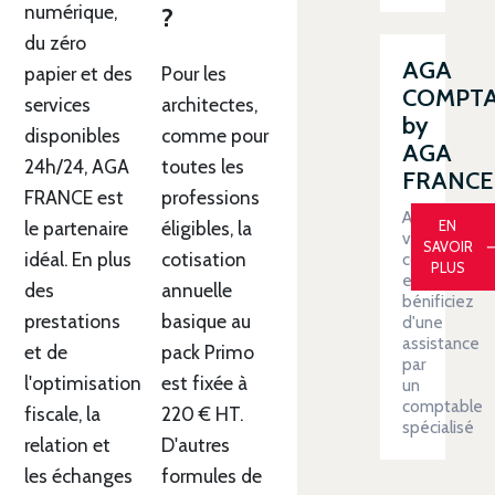
numérique,
?
du zéro
AGA
papier et des
Pour les
COMPT
services
architectes,
by
disponibles
comme pour
AGA
24h/24, AGA
toutes les
FRANCE
FRANCE est
professions
Automatiser
EN
le partenaire
éligibles, la
votre
SAVOIR
idéal. En plus
cotisation
comptabilit
PLUS
et
des
annuelle
bénificiez
prestations
basique au
d'une
assistance
et de
pack Primo
par
l'optimisation
est fixée à
un
comptable
fiscale, la
220 € HT.
spécialisé
relation et
D'autres
les échanges
formules de