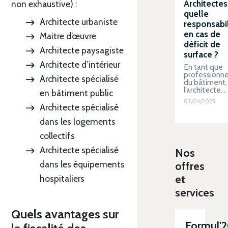
Architectes 
non exhaustive) :
quelle
Architecte urbaniste
responsabil
en cas de
Maitre d’œuvre
déficit de
Architecte paysagiste
surface ?
Architecte d’intérieur
En tant que
professionne
Architecte spécialisé
du bâtiment,
l’architecte…
en bâtiment public
02/04/2025
Architecte spécialisé
dans les logements
collectifs
Architecte spécialisé
Nos
dans les équipements
offres
et
hospitaliers
services
Quels avantages sur
Formul'