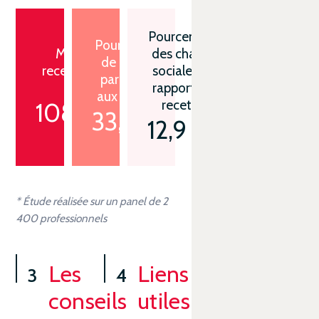
Pourcentage
Pourcentage
Moyenne des
des charges
de résultat
recettes annuelles
sociales par
par rapport
brutes
rapport aux
aux recettes
recettes
108 653 €
*
33,9 %
*
12,9 %
*
* Étude réalisée sur un panel de 2
400 professionnels
Les
Liens
conseils
utiles