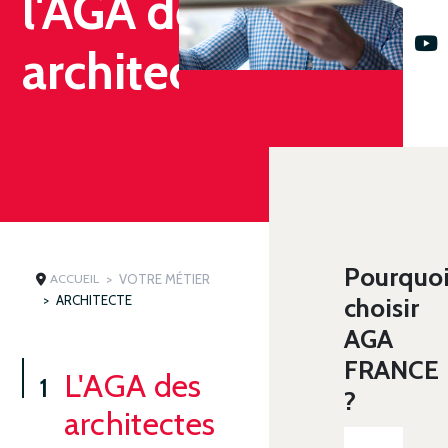
l'AGA des
architectes
Pourquo
ACCUEIL
VOTRE MÉTIER
ARCHITECTE
choisir
AGA
FRANCE
L'AGA des
?
architectes