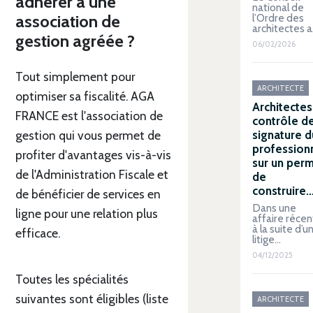
adhérer à une
national de
l’Ordre des
association de
architectes 
gestion agréée ?
06/02/2026
Tout simplement pour
ARCHITECTE
optimiser sa fiscalité. AGA
Architectes 
FRANCE est l'association de
contrôle de
signature d
gestion qui vous permet de
profession
profiter d'avantages vis-à-vis
sur un perm
de l'Administration Fiscale et
de
construire
de bénéficier de services en
Dans une
ligne pour une relation plus
affaire récen
à la suite d’u
efficace.
litige…
04/12/2025
Toutes les spécialités
suivantes sont éligibles (liste
ARCHITECTE