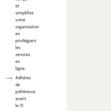
et
simplifiez
votre
organisation
en
privilégiant
les
services
en
ligne.
Adhérez
de
préférence
avant
le 31