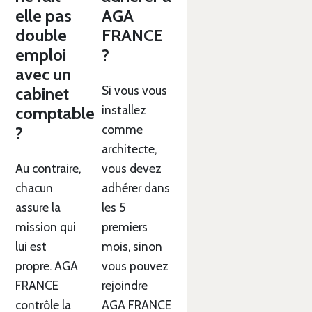
elle pas
AGA
double
FRANCE
emploi
?
avec un
Si vous vous
cabinet
installez
comptable
comme
?
architecte,
Au contraire,
vous devez
chacun
adhérer dans
assure la
les 5
mission qui
premiers
lui est
mois, sinon
propre. AGA
vous pouvez
FRANCE
rejoindre
contrôle la
AGA FRANCE