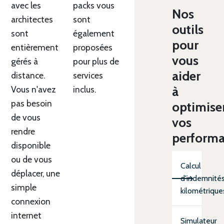
avec les
packs vous
Nos
architectes
sont
outils
sont
également
pour
entièrement
proposées
vous
gérés à
pour plus de
aider
distance.
services
à
Vous n'avez
inclus.
pas besoin
optimise
de vous
vos
rendre
perform
disponible
ou de vous
Calcul
déplacer, une
d'indemnité
simple
kilométrique
connexion
internet
Simulateur