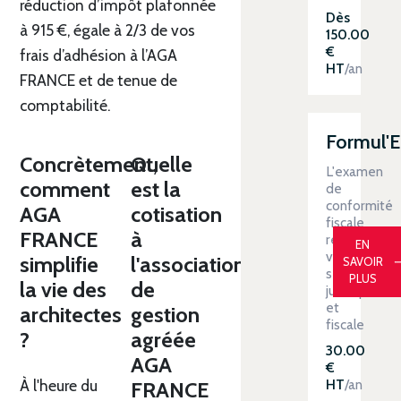
réduction d’impôt plafonnée
Dès
à 915 €, égale à 2/3 de vos
150.00
€
frais d’adhésion à l’AGA
HT
/an
FRANCE et de tenue de
comptabilité.
Formul'
Concrètement,
Quelle
L'examen
comment
est la
de
conformité
AGA
cotisation
fiscale
FRANCE
à
renforce
EN
votre
simplifie
l'association
SAVOIR
sécurité
PLUS
la vie des
de
juridique
et
architectes
gestion
fiscale
?
agréée
30.00
AGA
€
À l'heure du
HT
/an
FRANCE