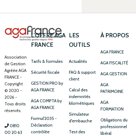
L'OFFRE AGA
LES
À PROPOS
FRANCE
OUTILS
AGA FRANCE
Association
Tarifs & formules
Actualités
AGA FISCALITÉ
de Gestion
Agréée AGA
Sécurité fiscale
FAQ & support
AGA GESTION
FRANCE
client
GESTION PRO by
Copyright
AGA
AGA FRANCE
Calcul des
© 2020 -
PATRIMOINE
indemnités
2026 -
AGA COMPTA by
AGA
kilométriques
Tous droits
AGA FRANCE
FORMATION
réservés.
Simulateur
Formul'2035 -
Obligations du
d'embauche
Déclaration
0810
professionnel
contrôlée
Test des
00 20 63
libéral