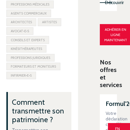
Découvrir
PROFESSIONS MÉDICALES
AGENTS COMMERCIAUX
ARCHITECTES
ARTISTES
ADHÉRER EN
AVOCAT•E•S
LIGNE
MAINTENANT
CONSEILS ET EXPERTS
KINÉSITHÉRAPEUTES
PROFESSIONS JURIDIQUES
Nos
FORMATEURS ET MONITEURS
offres
INFIRMIER•E•S
et
services
Comment
Formul'
transmettre son
Votre
patrimoine ?
déclaration
contrôlée
EN
clé