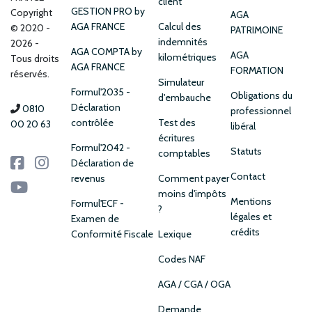
client
GESTION PRO by
Copyright
AGA
AGA FRANCE
Calcul des
© 2020 -
PATRIMOINE
indemnités
2026 -
AGA COMPTA by
AGA
kilométriques
Tous droits
AGA FRANCE
FORMATION
réservés.
Simulateur
Formul'2035 -
Obligations du
d'embauche
Déclaration
0810
professionnel
contrôlée
Test des
00 20 63
libéral
écritures
Formul'2042 -
Statuts
comptables
Déclaration de
Contact
revenus
Comment payer
moins d'impôts
Mentions
Formul'ECF -
?
légales et
Examen de
crédits
Conformité Fiscale
Lexique
Codes NAF
AGA / CGA / OGA
Demande