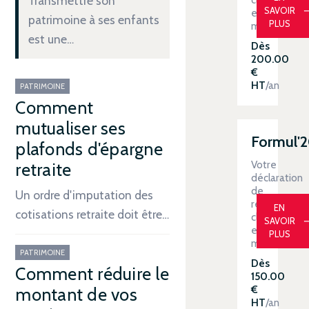
Transmettre son
SAVOIR
en
patrimoine à ses enfants
PLUS
main
est une…
Dès
200.00
€
HT
/an
PATRIMOINE
Comment
mutualiser ses
Formul'
plafonds d'épargne
Votre
retraite
déclaration
de
Un ordre d'imputation des
revenus
EN
cotisations retraite doit être…
clé
SAVOIR
en
PLUS
main
PATRIMOINE
Dès
Comment réduire le
150.00
€
montant de vos
HT
/an