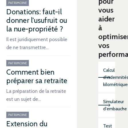
pour
PATRIMOINE
vous
Donations: faut-il
aider
donner l'usufruit ou
à
la nue-propriété ?
optimise
Il est juridiquement possible
vos
de ne transmettre…
perform
PATRIMOINE
Calcul
Comment bien
d'indemnité
préparer sa retraite
kilométrique
La préparation de la retraite
est un sujet de…
Simulateur
d'embauche
PATRIMOINE
Extension du
Test