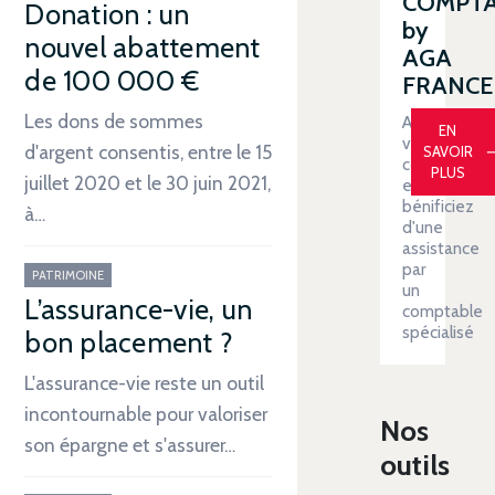
COMPT
Donation : un
by
nouvel abattement
AGA
de 100 000 €
FRANCE
Les dons de sommes
Automatiser
EN
votre
d'argent consentis, entre le 15
SAVOIR
comptabilit
PLUS
juillet 2020 et le 30 juin 2021,
et
bénificiez
à…
d'une
assistance
par
PATRIMOINE
un
L’assurance-vie, un
comptable
spécialisé
bon placement ?
L'assurance-vie reste un outil
incontournable pour valoriser
Nos
son épargne et s'assurer…
outils