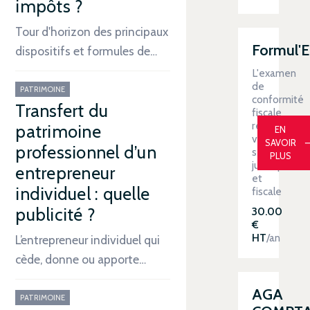
impôts ?
Tour d'horizon des principaux
Formul'
dispositifs et formules de…
L'examen
de
PATRIMOINE
conformité
Transfert du
fiscale
renforce
patrimoine
EN
votre
SAVOIR
professionnel d’un
sécurité
PLUS
juridique
entrepreneur
et
individuel : quelle
fiscale
publicité ?
30.00
€
HT
/an
L’entrepreneur individuel qui
cède, donne ou apporte…
AGA
PATRIMOINE