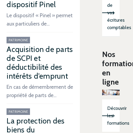
dispositif Pinel
de
vos
Le dispositif « Pinel » permet
écritures
aux particuliers de…
comptables
PATRIMOINE
Acquisition de parts
Nos
de SCPI et
formatio
déductibilité des
en
intérêts d’emprunt
ligne
En cas de démembrement de
propriété de parts de…
Découvrir
PATRIMOINE
les
La protection des
formations
biens du