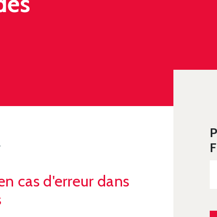
des
P
ATION DES BÉNÉFICES
F
en cas d'erreur dans
s