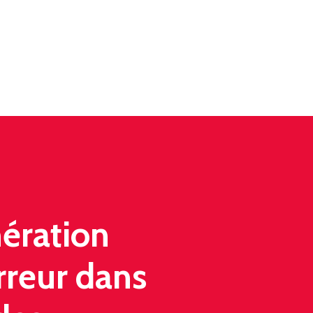
nération
rreur dans