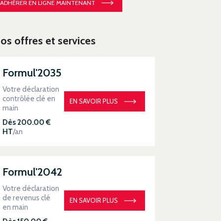
ADHÉRER EN LIGNE MAINTENANT
os offres et services
Formul'2035
Votre déclaration
contrôlée clé en
EN SAVOIR PLUS
main
Dès 200.00 €
HT
/an
Formul'2042
Votre déclaration
de revenus clé
EN SAVOIR PLUS
en main