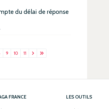
compte du délai de réponse
…
8
9
10
11
 AGA FRANCE
LES OUTILS