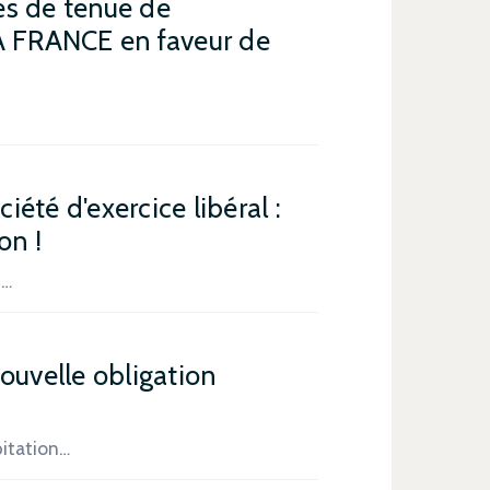
es de tenue de
GA FRANCE en faveur de
été d'exercice libéral :
on !
t…
ouvelle obligation
bitation…