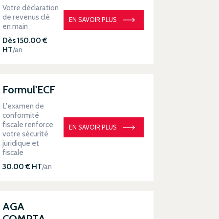
Votre déclaration
de revenus clé
EN SAVOIR PLUS
en main
Dès 150.00 €
HT
/an
Formul'ECF
L'examen de
conformité
fiscale renforce
EN SAVOIR PLUS
votre sécurité
juridique et
fiscale
30.00 € HT
/an
AGA
COMPTA