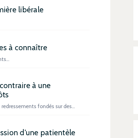
ière libérale
les à connaître
nts…
contraire à une
ôts
es redressements fondés sur des…
ssion d'une patientèle