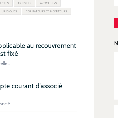
ECTES
ARTISTES
AVOCAT•E•S
 JURIDIQUES
FORMATEURS ET MONITEURS
N
 applicable au recouvrement
st fixé
nelle…
mpte courant d'associé
ssocié…