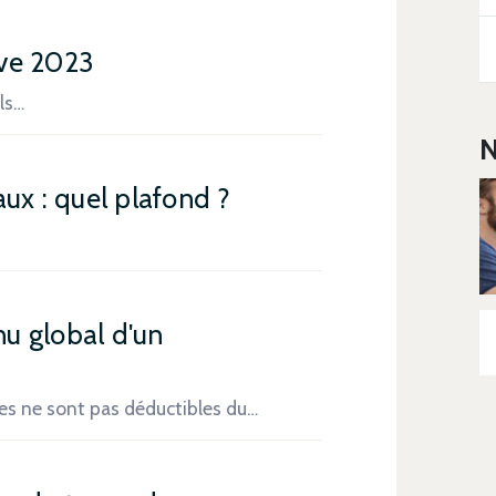
ive 2023
ls…
N
ux : quel plafond ?
…
nu global d'un
les ne sont pas déductibles du…