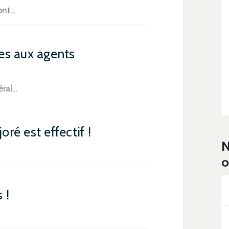
dont…
es aux agents
éral…
oré est effectif !
N
o
 !