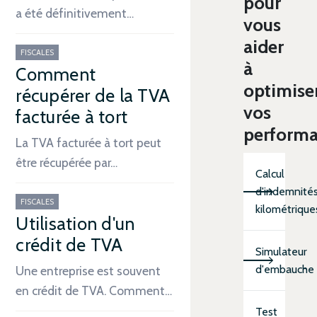
pour
a été définitivement…
vous
aider
FISCALES
à
Comment
optimise
récupérer de la TVA
vos
facturée à tort
perform
La TVA facturée à tort peut
être récupérée par…
Calcul
d'indemnité
FISCALES
kilométrique
Utilisation d'un
crédit de TVA
Simulateur
d'embauche
Une entreprise est souvent
en crédit de TVA. Comment…
Test