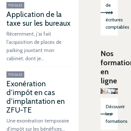
de
FISCALES
vos
Application de la
écritures
taxe sur les bureaux
comptables
Récemment, j'ai fait
l'acquisition de places de
parking jouxtant mon
Nos
cabinet, dont je…
formatio
en
FISCALES
ligne
Exonération
d'impôt en cas
d'implantation en
Découvrir
ZFU-TE
les
Une exonération temporaire
formations
d'impôt sur les bénéfices…