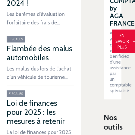
COMPT
2024 !
by
Les barèmes d'évaluation
AGA
forfaitaire des frais de…
FRANCE
Automatiser
EN
votre
FISCALES
SAVOIR
comptabilit
Flambée des malus
PLUS
et
automobiles
bénificiez
d'une
assistance
Les malus dus lors de l'achat
par
d'un véhicule de tourisme…
un
comptable
spécialisé
FISCALES
Loi de finances
pour 2025 : les
Nos
mesures à retenir
outils
La loi de finances pour 2025