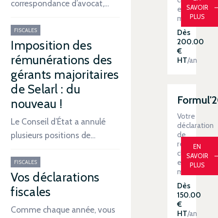
correspondance d’avocat,…
SAVOIR
en
PLUS
main
FISCALES
Dès
200.00
Imposition des
€
rémunérations des
HT
/an
gérants majoritaires
de Selarl : du
Formul'
nouveau !
Votre
Le Conseil d’État a annulé
déclaration
de
plusieurs positions de…
revenus
EN
clé
SAVOIR
en
FISCALES
PLUS
main
Vos déclarations
Dès
fiscales
150.00
€
Comme chaque année, vous
HT
/an