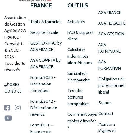
FRANCE
OUTILS
AGA FRANCE
Association
Tarifs & formules
Actualités
AGA FISCALITÉ
de Gestion
Agréée AGA
Sécurité fiscale
FAQ & support
AGA GESTION
FRANCE
client
GESTION PRO by
Copyright
AGA
AGA FRANCE
Calcul des
© 2020 -
PATRIMOINE
indemnités
2026 -
AGA COMPTA by
AGA
kilométriques
Tous droits
AGA FRANCE
FORMATION
réservés.
Simulateur
Formul'2035 -
Obligations du
d'embauche
Déclaration
0810
professionnel
contrôlée
Test des
00 20 63
libéral
écritures
Formul'2042 -
Statuts
comptables
Déclaration de
Contact
revenus
Comment payer
moins d'impôts
Mentions
Formul'ECF -
?
légales et
Examen de