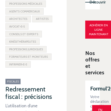
Découvrir
PROFESSIONS MÉDICALES
AGENTS COMMERCIAUX
ARCHITECTES
ARTISTES
ADHÉRER EN
AVOCAT•E•S
LIGNE
MAINTENANT
CONSEILS ET EXPERTS
KINÉSITHÉRAPEUTES
PROFESSIONS JURIDIQUES
Nos
FORMATEURS ET MONITEURS
offres
INFIRMIER•E•S
et
services
FISCALES
Formul'
Redressement
fiscal : précisions
Votre
déclaration
L’utilisation d’une
contrôlée
EN
clé