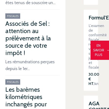
êtes tenus de souscrire un…
FISCALES
Formul'
Associés de Sel :
L'examen
attention au
de
conformité
prélèvement à la
fiscale
renforce
source de votre
EN
votre
SAVOIR
impôt !
sécurité
PLUS
juridique
Les rémunérations perçues
et
fiscale
depuis le 1er…
30.00
€
FISCALES
HT
/an
Les barèmes
kilométriques
AGA
inchangés pour