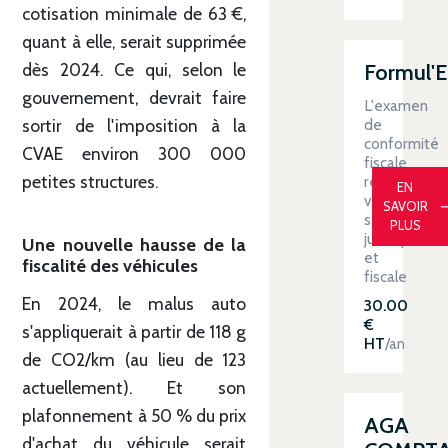
cotisation minimale de 63 €,
quant à elle, serait supprimée
Formul'
dès 2024. Ce qui, selon le
gouvernement, devrait faire
L'examen
de
sortir de l'imposition à la
conformité
CVAE environ 300 000
fiscale
petites structures.
renforce
EN
votre
SAVOIR
sécurité
PLUS
juridique
Une nouvelle hausse de la
et
fiscalité des véhicules
fiscale
En 2024, le malus auto
30.00
€
s'appliquerait à partir de 118 g
HT
/an
de CO2/km (au lieu de 123
actuellement). Et son
plafonnement à 50 % du prix
AGA
d'achat du véhicule serait