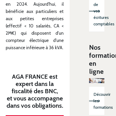
en 2024. Aujourd'hui, il
de
vos
bénéficie aux particuliers et
écritures
aux petites entreprises
comptables
(effectif < 10 salariés, CA <
2M€) qui disposent d'un
compteur électrique d'une
Nos
puissance inférieure à 36 kVA.
formatio
en
ligne
AGA FRANCE est
expert dans la
fiscalité des BNC,
Découvrir
et vous accompagne
les
dans vos obligations.
formations