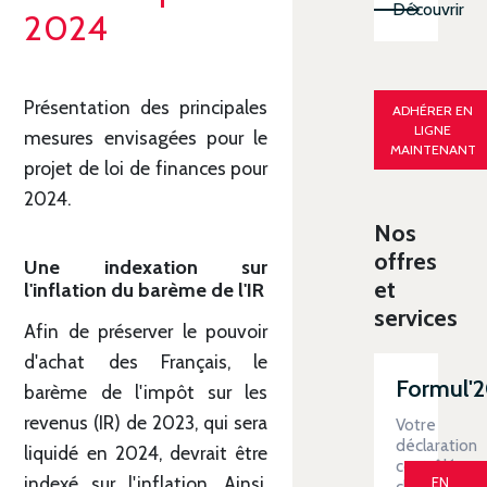
Découvrir
2024
Présentation des principales
ADHÉRER EN
LIGNE
mesures envisagées pour le
MAINTENANT
projet de loi de finances pour
2024.
Nos
offres
Une indexation sur
et
l'inflation du barème de l'IR
services
Afin de préserver le pouvoir
d'achat des Français, le
Formul'
barème de l'impôt sur les
revenus (IR) de 2023, qui sera
Votre
déclaration
liquidé en 2024, devrait être
contrôlée
indexé sur l'inflation. Ainsi,
EN
clé