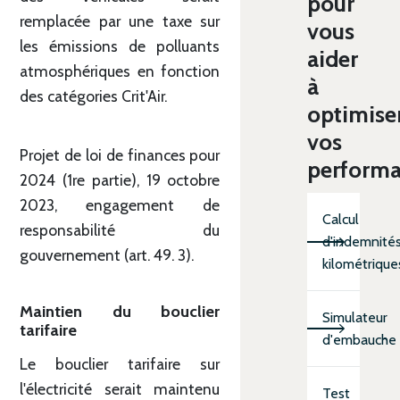
pour
remplacée par une taxe sur
vous
les émissions de polluants
aider
atmosphériques en fonction
à
des catégories Crit'Air.
optimise
vos
Projet de loi de finances pour
perform
2024 (1re partie), 19 octobre
2023, engagement de
Calcul
responsabilité du
d'indemnité
gouvernement (art. 49. 3).
kilométrique
Maintien du bouclier
Simulateur
tarifaire
d'embauche
Le bouclier tarifaire sur
l'électricité serait maintenu
Test