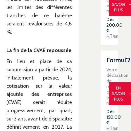
SAVOIR
en
les limites des différentes
PLUS
main
tranches de ce barème
Dès
seraient revalorisées de 4,8
200.00
€
%.
HT
/an
La fin de la CVAE repoussée
Formul'
En lieu et place de sa
suppression à partir de 2024,
Votre
déclaration
initialement prévue, la
de
cotisation sur la valeur
revenus
EN
clé
ajoutée des entreprises
SAVOIR
en
PLUS
(CVAE) serait réduite
main
progressivement, par quart,
Dès
150.00
sur 3 ans, avant de disparaître
€
définitivement en 2027. La
HT
/an