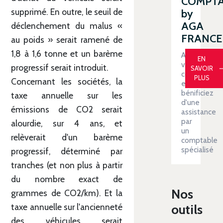
COMPT
supprimé. En outre, le seuil de
by
AGA
déclenchement du malus «
FRANCE
au poids » serait ramené de
1,8 à 1,6 tonne et un barème
Automatiser
EN
votre
progressif serait introduit.
SAVOIR
comptabilit
PLUS
Concernant les sociétés, la
et
bénificiez
taxe annuelle sur les
d'une
émissions de CO2 serait
assistance
par
alourdie, sur 4 ans, et
un
relèverait d'un barème
comptable
spécialisé
progressif, déterminé par
tranches (et non plus à partir
du nombre exact de
Nos
grammes de CO2/km). Et la
outils
taxe annuelle sur l'ancienneté
des véhicules serait