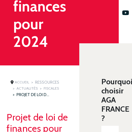
finances
pour
2024
Pourquo
ACCUEIL
RESSOURCES
ACTUALITÉS
FISCALES
choisir
PROJET DE LOI DE FINANCES POUR 2024
AGA
FRANCE
Projet de loi de
?
finances pour