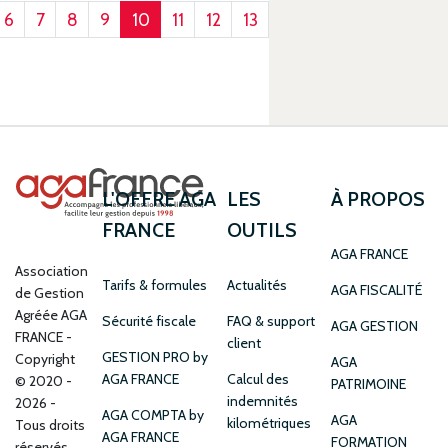
6
7
8
9
10
11
12
13
14
L'OFFRE AGA
LES
À PROPOS
FRANCE
OUTILS
AGA FRANCE
Association
Tarifs & formules
Actualités
AGA FISCALITÉ
de Gestion
Agréée AGA
Sécurité fiscale
FAQ & support
AGA GESTION
FRANCE
client
GESTION PRO by
Copyright
AGA
AGA FRANCE
Calcul des
© 2020 -
PATRIMOINE
indemnités
2026 -
AGA COMPTA by
AGA
kilométriques
Tous droits
AGA FRANCE
FORMATION
réservés.