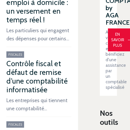
COMPT
emploi à domicile :
by
un versement en
AGA
temps réel !
FRANCE
Les particuliers qui engagent
Automatiser
EN
votre
des dépenses pour certains…
SAVOIR
comptabilit
PLUS
et
bénificiez
FISCALES
d'une
Contrôle fiscal et
assistance
défaut de remise
par
un
d'une comptabilité
comptable
spécialisé
informatisée
Les entreprises qui tiennent
une comptabilité…
Nos
outils
FISCALES