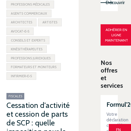
Découvrir
PROFESSIONS MÉDICALES
AGENTS COMMERCIAUX
ARCHITECTES
ARTISTES
ADHÉRER EN
AVOCAT•E•S
LIGNE
MAINTENANT
CONSEILS ET EXPERTS
KINÉSITHÉRAPEUTES
PROFESSIONS JURIDIQUES
Nos
FORMATEURS ET MONITEURS
offres
INFIRMIER•E•S
et
services
FISCALES
Formul'
Cessation d'activité
et cession de parts
Votre
déclaration
de SCP : quelle
contrôlée
EN
clé