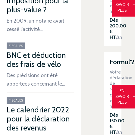
imposition pour la
SAVOIR
en
plus-value ?
PLUS
main
Dès
En 2009, un notaire avait
200.00
cessé l'activité…
€
HT
/an
FISCALES
BNC et déduction
Formul'
des frais de vélo
Votre
Des précisions ont été
déclaration
de
apportées concernant le…
revenus
EN
clé
SAVOIR
en
FISCALES
PLUS
main
Le calendrier 2022
Dès
pour la déclaration
150.00
des revenus
€
HT
/an