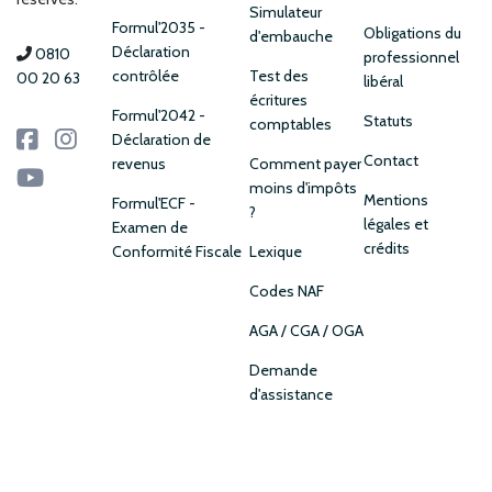
Simulateur
Formul'2035 -
Obligations du
d'embauche
Déclaration
0810
professionnel
contrôlée
Test des
00 20 63
libéral
écritures
Formul'2042 -
Statuts
comptables
Déclaration de
Contact
revenus
Comment payer
moins d'impôts
Mentions
Formul'ECF -
?
légales et
Examen de
crédits
Conformité Fiscale
Lexique
Codes NAF
AGA / CGA / OGA
Demande
d'assistance