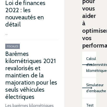
pour
Loi de finances
vous
2022 : les
aider
nouveautés en
à
détail
optimise
…
vos
perform
FISCALES
Barèmes
Calcul
kilométriques 2021
d'indemnité
revalorisés et
kilométrique
maintien de la
majoration pour les
Simulateur
seuls véhicules
d'embauche
électriques
Test
Les barèmes kilométriques