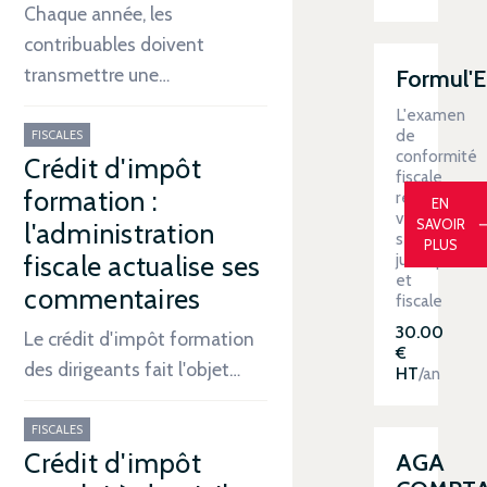
Chaque année, les
contribuables doivent
transmettre une…
Formul'
L'examen
de
FISCALES
conformité
Crédit d'impôt
fiscale
formation :
renforce
EN
votre
SAVOIR
l'administration
sécurité
PLUS
juridique
fiscale actualise ses
et
commentaires
fiscale
30.00
Le crédit d'impôt formation
€
des dirigeants fait l'objet…
HT
/an
FISCALES
Crédit d'impôt
AGA