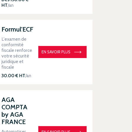
HT
/an
Formul'ECF
L'examen de
conformité
fiscale renforce
EN SAVOIR PLUS
votre sécurité
juridique et
fiscale
30.00 € HT
/an
AGA
COMPTA
by AGA
FRANCE
Automatiser
EN SAVOIR PLUS