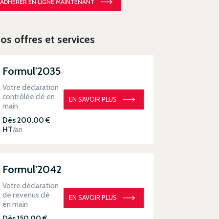
ADHÉRER EN LIGNE MAINTENANT
os offres et services
Formul'2035
Votre déclaration
contrôlée clé en
EN SAVOIR PLUS
main
Dès 200.00 €
HT
/an
Formul'2042
Votre déclaration
de revenus clé
EN SAVOIR PLUS
en main
Dès 150.00 €