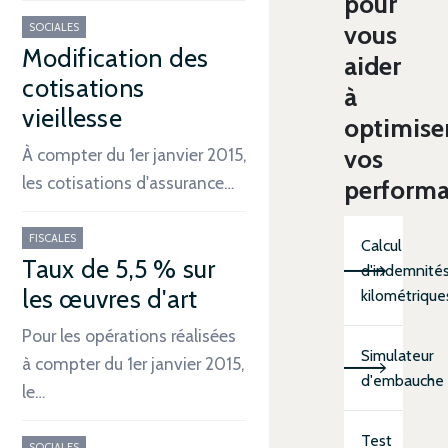
pour
vous
SOCIALES
Modification des
aider
cotisations
à
vieillesse
optimise
vos
À compter du 1er janvier 2015,
les cotisations d'assurance…
perform
FISCALES
Calcul
Taux de 5,5 % sur
d'indemnité
les œuvres d'art
kilométrique
Pour les opérations réalisées
Simulateur
à compter du 1er janvier 2015,
d'embauche
le…
Test
SOCIALES