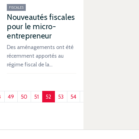
FISCALES
Nouveautés fiscales
pour le micro-
entrepreneur
Des aménagements ont été
récemment apportés au
régime fiscal de la…
8
49
50
51
52
53
54
55
56