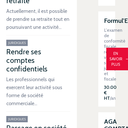
retraite
Actuellement, il est possible
de prendre sa retraite tout en
Formul'
poursuivant une activité…
L'examen
de
conformité
JURIDIQUES
fiscale
Rendre ses
renforce
EN
votre
comptes
SAVOIR
sécurité
PLUS
confidentiels
juridique
et
fiscale
Les professionnels qui
exercent leur activité sous
30.00
€
forme de société
HT
/an
commerciale…
JURIDIQUES
AGA
Passage en société