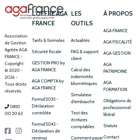
L'OFFRE AGA
LES
À PROPOS
FRANCE
OUTILS
AGA FRANCE
Association
Tarifs & formules
Actualités
AGA FISCALITÉ
de Gestion
Agréée AGA
Sécurité fiscale
FAQ & support
AGA GESTION
FRANCE
client
GESTION PRO by
Copyright
AGA
AGA FRANCE
Calcul des
© 2020 -
PATRIMOINE
indemnités
2026 -
AGA COMPTA by
AGA
kilométriques
Tous droits
AGA FRANCE
FORMATION
réservés.
Simulateur
Formul'2035 -
Obligations du
d'embauche
Déclaration
0810
professionnel
contrôlée
Test des
00 20 63
libéral
écritures
Formul'2042 -
Statuts
comptables
Déclaration de
Contact
revenus
Comment payer