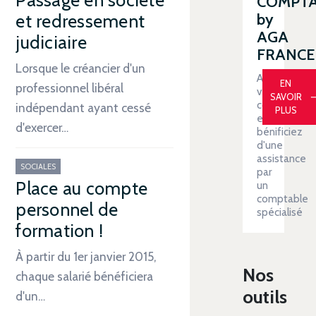
COMPT
by
et redressement
AGA
judiciaire
FRANCE
Lorsque le créancier d'un
Automatiser
EN
professionnel libéral
votre
SAVOIR
comptabilit
indépendant ayant cessé
PLUS
et
d'exercer…
bénificiez
d'une
assistance
SOCIALES
par
Place au compte
un
comptable
personnel de
spécialisé
formation !
À partir du 1er janvier 2015,
Nos
chaque salarié bénéficiera
outils
d'un…