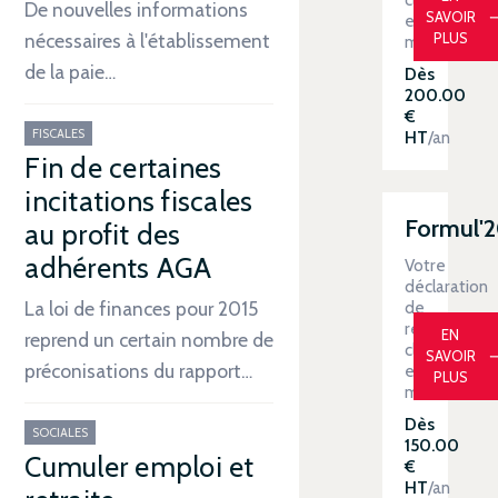
De nouvelles informations
SAVOIR
en
PLUS
nécessaires à l'établissement
main
de la paie…
Dès
200.00
€
FISCALES
HT
/an
Fin de certaines
incitations fiscales
Formul'
au profit des
adhérents AGA
Votre
déclaration
de
La loi de finances pour 2015
revenus
EN
reprend un certain nombre de
clé
SAVOIR
préconisations du rapport…
en
PLUS
main
Dès
SOCIALES
150.00
Cumuler emploi et
€
HT
/an