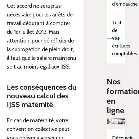
d'embauche
Cet accord ne sera plus
nécessaire pour les arrêts de
Test
travail débutant à compter
de
du 1er juillet 2013. Mais
vos
attention, pour bénéficier de
écritures
la subrogation de plein droit,
comptables
il faut que le salaire maintenu
soit au moins égal aux IJSS.
Nos
Les conséquences du
formatio
nouveau calcul des
en
IJSS maternité
ligne
En cas de maternité, votre
convention collective peut
vous obliger à verser une
Découvrir