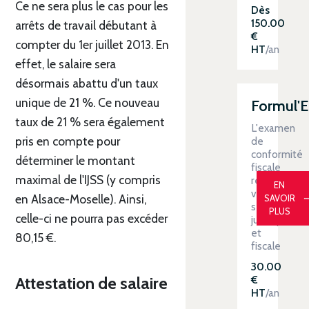
Ce ne sera plus le cas pour les
Dès
150.00
arrêts de travail débutant à
€
compter du 1er juillet 2013. En
HT
/an
effet, le salaire sera
désormais abattu d'un taux
unique de 21 %. Ce nouveau
Formul'
taux de 21 % sera également
L'examen
pris en compte pour
de
conformité
déterminer le montant
fiscale
maximal de l'IJSS (y compris
renforce
EN
votre
en Alsace-Moselle). Ainsi,
SAVOIR
sécurité
PLUS
celle-ci ne pourra pas excéder
juridique
et
80,15 €.
fiscale
30.00
€
Attestation de salaire
HT
/an