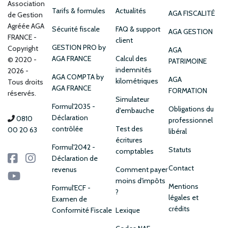
Association
Tarifs & formules
Actualités
AGA FISCALITÉ
de Gestion
Agréée AGA
Sécurité fiscale
FAQ & support
AGA GESTION
FRANCE
client
GESTION PRO by
Copyright
AGA
AGA FRANCE
Calcul des
© 2020 -
PATRIMOINE
indemnités
2026 -
AGA COMPTA by
AGA
kilométriques
Tous droits
AGA FRANCE
FORMATION
réservés.
Simulateur
Formul'2035 -
Obligations du
d'embauche
Déclaration
0810
professionnel
contrôlée
Test des
00 20 63
libéral
écritures
Formul'2042 -
Statuts
comptables
Déclaration de
Contact
revenus
Comment payer
moins d'impôts
Mentions
Formul'ECF -
?
légales et
Examen de
crédits
Conformité Fiscale
Lexique