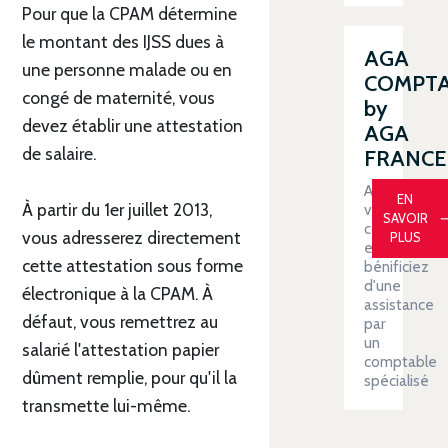
Pour que la CPAM détermine
le montant des IJSS dues à
AGA
une personne malade ou en
COMPT
congé de maternité, vous
by
devez établir une attestation
AGA
de salaire.
FRANCE
Automatiser
EN
À partir du 1er juillet 2013,
votre
SAVOIR
comptabilit
vous adresserez directement
PLUS
et
cette attestation sous forme
bénificiez
d'une
électronique à la CPAM. À
assistance
défaut, vous remettrez au
par
un
salarié l'attestation papier
comptable
dûment remplie, pour qu'il la
spécialisé
transmette lui-même.