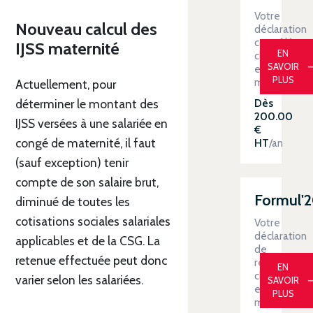
Votre
Nouveau calcul des
déclaration
contrôlée
IJSS maternité
EN
clé
SAVOIR
en
PLUS
main
Actuellement, pour
Dès
déterminer le montant des
200.00
IJSS versées à une salariée en
€
congé de maternité, il faut
HT
/an
(sauf exception) tenir
compte de son salaire brut,
Formul'
diminué de toutes les
cotisations sociales salariales
Votre
déclaration
applicables et de la CSG. La
de
retenue effectuée peut donc
revenus
EN
clé
varier selon les salariées.
SAVOIR
en
PLUS
main