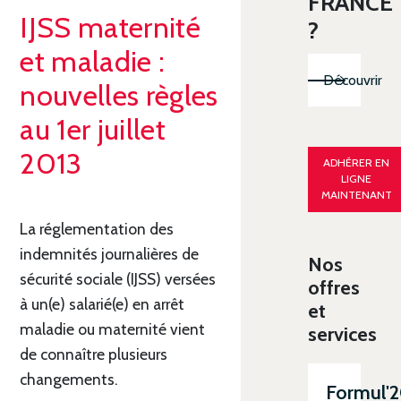
FRANCE
IJSS maternité
?
et maladie :
Découvrir
nouvelles règles
au 1er juillet
2013
ADHÉRER EN
LIGNE
MAINTENANT
La réglementation des
indemnités journalières de
Nos
sécurité sociale (IJSS) versées
offres
à un(e) salarié(e) en arrêt
et
maladie ou maternité vient
services
de connaître plusieurs
changements.
Formul'