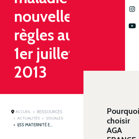
nouvelles
règles au
1er juillet
2013
Pourquo
ACCUEIL
RESSOURCES
ACTUALITÉS
SOCIALES
choisir
IJSS MATERNITÉ ET MALADIE : NOUVELLES RÈGLES AU 1ER JUILLET 2013
AGA