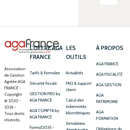
L'OFFRE AGA
LES
À PROPOS
FRANCE
OUTILS
AGA FRANCE
Association
Tarifs & formules
Actualités
AGA FISCALITÉ
de Gestion
Agréée AGA
Sécurité fiscale
FAQ & support
AGA GESTION
FRANCE
client
GESTION PRO by
Copyright
AGA
AGA FRANCE
Calcul des
© 2020 -
PATRIMOINE
indemnités
2026 -
AGA COMPTA by
AGA
kilométriques
Tous droits
AGA FRANCE
FORMATION
réservés.
Simulateur
Formul'2035 -
Obligations du
d'embauche