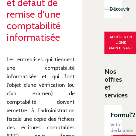
et défaut de
Découvrir
remise d'une
comptabilité
informatisée
ADHÉRER EN
LIGNE
MAINTENANT
Les entreprises qui tiennent
une comptabilité
Nos
informatisée et qui font
offres
l'objet d'une vérification (ou
et
d'un examen) de
services
comptabilité doivent
remettre à l'administration
Formul'
fiscale une copie des fichiers
Votre
des écritures comptables
déclaration
(FEC), sous forme