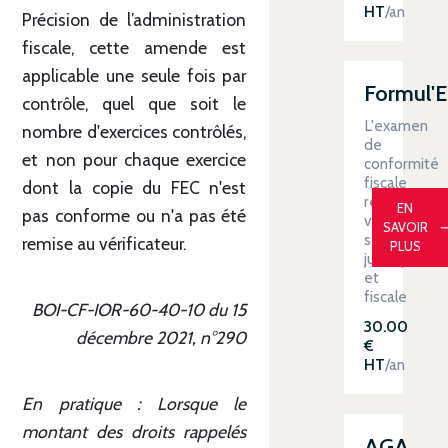
HT
/an
Précision de l’administration
fiscale, cette amende est
applicable une seule fois par
Formul'
contrôle, quel que soit le
L'examen
nombre d'exercices contrôlés,
de
et non pour chaque exercice
conformité
fiscale
dont la copie du FEC n'est
renforce
EN
pas conforme ou n'a pas été
votre
SAVOIR
sécurité
remise au vérificateur.
PLUS
juridique
et
fiscale
BOI-CF-IOR-60-40-10 du 15
30.00
décembre 2021, n°290
€
HT
/an
En pratique : Lorsque le
montant des droits rappelés
AGA