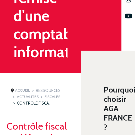
d'une
comptabilité
informatisée
Pourquo
ACCUEIL
RESSOURCES
ACTUALITÉS
FISCALES
choisir
CONTRÔLE FISCAL ET DÉFAUT DE REMISE D'UNE COMPTABILITÉ INFORMATISÉE
AGA
FRANCE
Contrôle fiscal
?