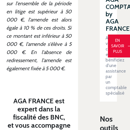
sur l'ensemble de la période
COMPT
en litige est supérieur à 50
by
000 €, l'amende est alors
AGA
FRANCE
égale à 10 % de ces droits. Si
ce montant est inférieur à 50
Automatiser
EN
votre
000 €, l'amende s'élève à 5
SAVOIR
comptabilit
PLUS
000 €. En l'absence de
et
redressement, l'amende est
bénificiez
d'une
également fixée à 5 000 €.
assistance
par
un
comptable
spécialisé
AGA FRANCE est
expert dans la
fiscalité des BNC,
Nos
et vous accompagne
outils