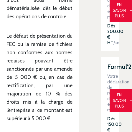
contrôlée
EN
clé
dématérialisée, dès le début
SAVOIR
en
des opérations de contrôle.
PLUS
main
Dès
200.00
Le défaut de présentation du
€
HT
/an
FEC ou la remise de fichiers
non conformes aux normes
requises pouvant être
Formul'
sanctionnés par une amende
Votre
de 5 000 € ou, en cas de
déclaration
rectification, par une
de
revenus
majoration de 10 % des
EN
clé
SAVOIR
droits mis à la charge de
en
PLUS
l’entreprise si ce montant est
main
supérieur à 5 000 €.
Dès
150.00
€