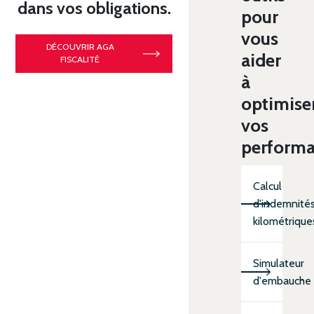
dans vos obligations.
pour
vous
DÉCOUVRIR AGA
aider
FISCALITÉ
à
optimise
vos
perform
Calcul
d'indemnité
kilométrique
Simulateur
d'embauche