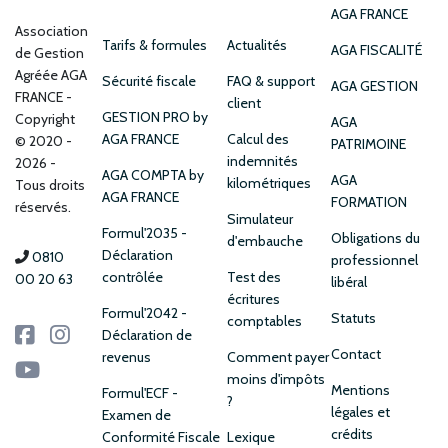
AGA FRANCE
Association
Tarifs & formules
Actualités
AGA FISCALITÉ
de Gestion
Agréée AGA
Sécurité fiscale
FAQ & support
AGA GESTION
FRANCE
client
GESTION PRO by
Copyright
AGA
AGA FRANCE
Calcul des
© 2020 -
PATRIMOINE
indemnités
2026 -
AGA COMPTA by
AGA
kilométriques
Tous droits
AGA FRANCE
FORMATION
réservés.
Simulateur
Formul'2035 -
Obligations du
d'embauche
Déclaration
0810
professionnel
contrôlée
Test des
00 20 63
libéral
écritures
Formul'2042 -
Statuts
comptables
Déclaration de
Contact
revenus
Comment payer
moins d'impôts
Mentions
Formul'ECF -
?
légales et
Examen de
crédits
Conformité Fiscale
Lexique