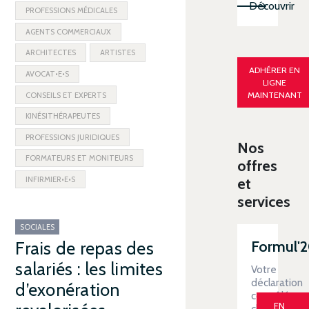
Découvrir
PROFESSIONS MÉDICALES
AGENTS COMMERCIAUX
ARCHITECTES
ARTISTES
ADHÉRER EN
AVOCAT•E•S
LIGNE
MAINTENANT
CONSEILS ET EXPERTS
KINÉSITHÉRAPEUTES
PROFESSIONS JURIDIQUES
Nos
FORMATEURS ET MONITEURS
offres
INFIRMIER•E•S
et
services
SOCIALES
Formul'
Frais de repas des
salariés : les limites
Votre
déclaration
d’exonération
contrôlée
EN
clé