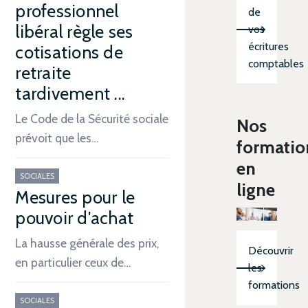
professionnel
de
libéral règle ses
vos
écritures
cotisations de
comptables
retraite
tardivement ...
Le Code de la Sécurité sociale
Nos
prévoit que les…
formatio
en
SOCIALES
ligne
Mesures pour le
pouvoir d'achat
La hausse générale des prix,
Découvrir
en particulier ceux de…
les
formations
SOCIALES