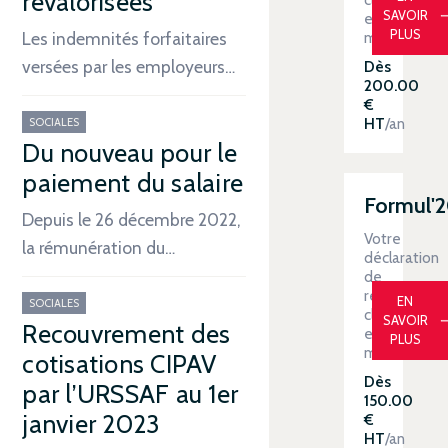
revalorisées
SAVOIR
en
PLUS
main
Les indemnités forfaitaires
versées par les employeurs…
Dès
200.00
€
HT
/an
SOCIALES
Du nouveau pour le
paiement du salaire
Formul'
Depuis le 26 décembre 2022,
Votre
la rémunération du…
déclaration
de
revenus
EN
SOCIALES
clé
SAVOIR
Recouvrement des
en
PLUS
main
cotisations CIPAV
Dès
par l’URSSAF au 1er
150.00
janvier 2023
€
HT
/an