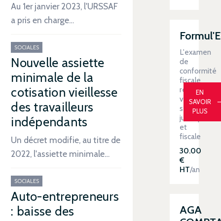
Au 1er janvier 2023, l'URSSAF
a pris en charge…
Formul'
SOCIALES
L'examen
Nouvelle assiette
de
conformité
minimale de la
fiscale
renforce
cotisation vieillesse
EN
votre
SAVOIR
des travailleurs
sécurité
PLUS
juridique
indépendants
et
fiscale
Un décret modifie, au titre de
30.00
2022, l'assiette minimale…
€
HT
/an
SOCIALES
Auto-entrepreneurs
AGA
: baisse des