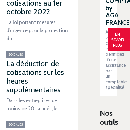
COMPT
cotisations au 1er
by
octobre 2022
AGA
FRANCE
La loi portant mesures
d'urgence pour la protection
Automatiser
EN
votre
du…
SAVOIR
comptabilit
PLUS
et
bénificiez
SOCIALES
d'une
La déduction de
assistance
cotisations sur les
par
un
heures
comptable
spécialisé
supplémentaires
Dans les entreprises de
moins de 20 salariés, les…
Nos
outils
SOCIALES