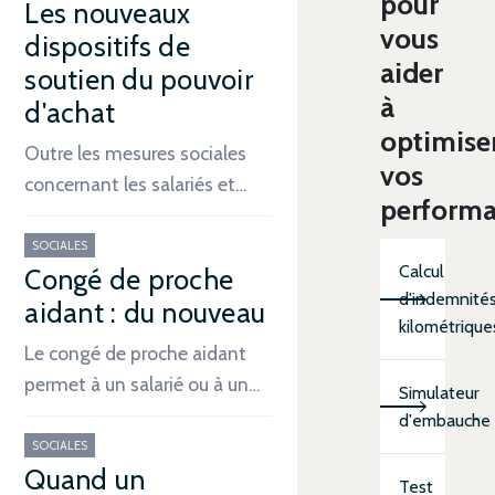
pour
Les nouveaux
vous
dispositifs de
aider
soutien du pouvoir
à
d'achat
optimise
Outre les mesures sociales
vos
concernant les salariés et…
perform
SOCIALES
Calcul
Congé de proche
d'indemnité
aidant : du nouveau
kilométrique
Le congé de proche aidant
permet à un salarié ou à un…
Simulateur
d'embauche
SOCIALES
Quand un
Test