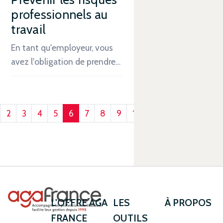
professionnels au
travail
En tant qu'employeur, vous
avez l'obligation de prendre…
2
3
4
5
6
7
8
9
10
L'OFFRE AGA
LES
À PROPOS
FRANCE
OUTILS