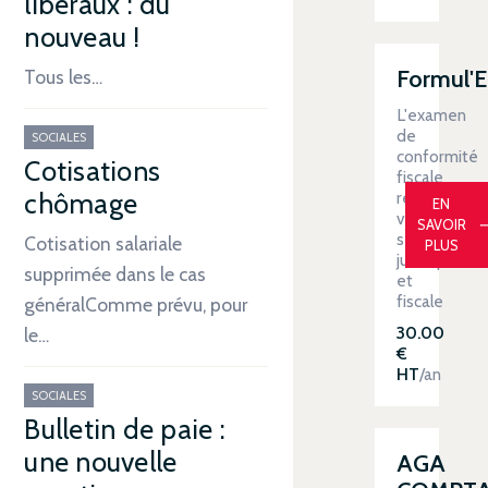
libéraux : du
nouveau !
Formul'
Tous les…
L'examen
de
SOCIALES
conformité
Cotisations
fiscale
renforce
chômage
EN
votre
SAVOIR
sécurité
Cotisation salariale
PLUS
juridique
supprimée dans le cas
et
fiscale
généralComme prévu, pour
30.00
le…
€
HT
/an
SOCIALES
Bulletin de paie :
une nouvelle
AGA