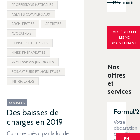
Découvrir
PROFESSIONS MÉDICALES
AGENTS COMMERCIAUX
ARCHITECTES
ARTISTES
ADHÉRER EN
AVOCAT•E•S
LIGNE
MAINTENANT
CONSEILS ET EXPERTS
KINÉSITHÉRAPEUTES
PROFESSIONS JURIDIQUES
Nos
FORMATEURS ET MONITEURS
offres
INFIRMIER•E•S
et
services
SOCIALES
Formul'
Des baisses de
charges en 2019
Votre
déclaration
Comme prévu par la loi de
contrôlée
EN
clé