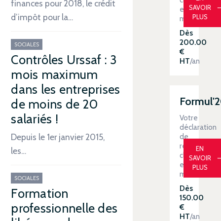
finances pour 2018, le crédit
SAVOIR
en
d’impôt pour la…
PLUS
main
Dès
200.00
SOCIALES
€
Contrôles Urssaf : 3
HT
/an
mois maximum
dans les entreprises
Formul'
de moins de 20
salariés !
Votre
déclaration
de
Depuis le 1er janvier 2015,
revenus
EN
les…
clé
SAVOIR
en
PLUS
main
SOCIALES
Dès
Formation
150.00
professionnelle des
€
HT
/an