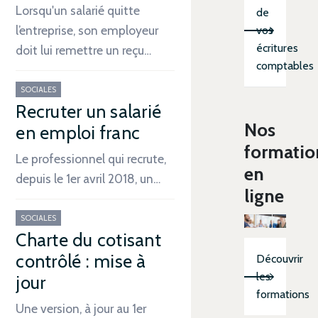
Lorsqu'un salarié quitte
de
l’entreprise, son employeur
vos
écritures
doit lui remettre un reçu…
comptables
SOCIALES
Recruter un salarié
Nos
en emploi franc
formatio
Le professionnel qui recrute,
en
depuis le 1er avril 2018, un…
ligne
SOCIALES
Charte du cotisant
contrôlé : mise à
Découvrir
les
jour
formations
Une version, à jour au 1er