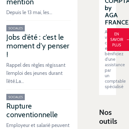
COMPT
mention
by
Depuis le 13 mai, les…
AGA
FRANCE
SOCIALES
Automatiser
EN
Jobs d’été : c’est le
votre
SAVOIR
comptabilit
moment d’y penser
PLUS
et
!
bénificiez
d'une
assistance
Rappel des règles régissant
par
l’emploi des jeunes durant
un
l’été.La…
comptable
spécialisé
SOCIALES
Rupture
Nos
conventionnelle
outils
Employeur et salarié peuvent