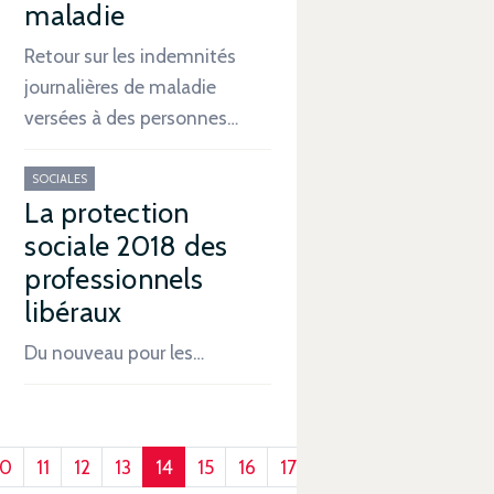
maladie
Retour sur les indemnités
journalières de maladie
versées à des personnes…
SOCIALES
La protection
sociale 2018 des
professionnels
libéraux
Du nouveau pour les…
10
11
12
13
14
15
16
17
18