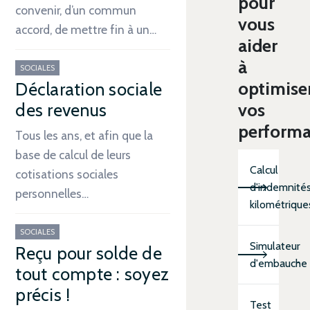
pour
convenir, d’un commun
vous
accord, de mettre fin à un…
aider
à
SOCIALES
optimise
Déclaration sociale
vos
des revenus
perform
Tous les ans, et afin que la
base de calcul de leurs
Calcul
cotisations sociales
d'indemnité
personnelles…
kilométrique
SOCIALES
Simulateur
Reçu pour solde de
d'embauche
tout compte : soyez
précis !
Test