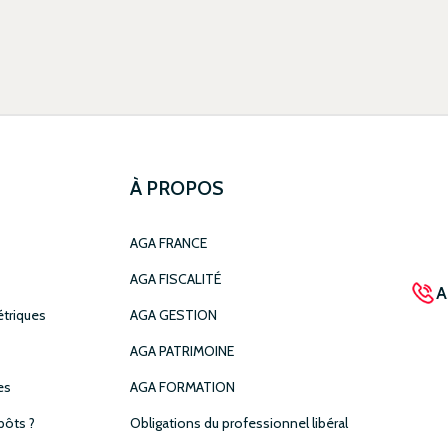
À PROPOS
AGA FRANCE
AGA FISCALITÉ
A
étriques
AGA GESTION
AGA PATRIMOINE
es
AGA FORMATION
ôts ?
Obligations du professionnel libéral