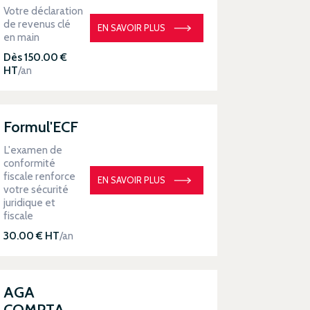
Votre déclaration
de revenus clé
EN SAVOIR PLUS
en main
Dès 150.00 €
HT
/an
Formul'ECF
L'examen de
conformité
fiscale renforce
EN SAVOIR PLUS
votre sécurité
juridique et
fiscale
30.00 € HT
/an
AGA
COMPTA