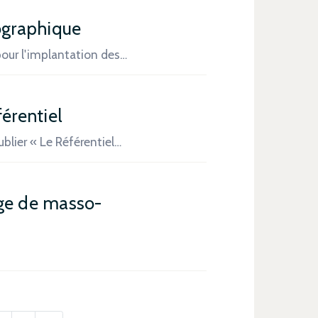
éographique
our l'implantation des…
férentiel
blier « Le Référentiel…
ège de masso-