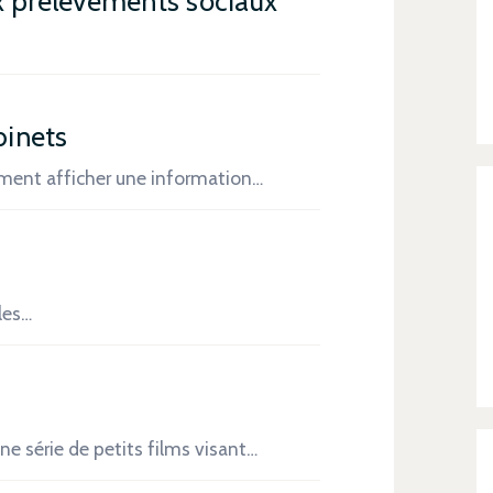
aux prélèvements sociaux
binets
ement afficher une information…
les…
e série de petits films visant…