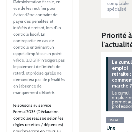
l'Administration fiscale, en
comptable
vue de les rectifier pour
spécialisé
éviter d'être contraint de
payer des pénalités et
intérêts de retard, lors d'un
Priorité à
contrôle fiscal. En
contrepartie en cas de
l'actualit
contrôle entraînant un
rappel d'impôt sur un point
validé, la DGFiP n'exigera pas
Le cumul
le paiement de l'intérêt de
emploi-
retard, et précise qu'elle ne
retraite :
demandera pas de pénalités
comment
marche ?
en l'absence de
manquement délibéré.
Le cumul
emploi-re
permet a
Je souscris au service
professio
Formul'2035 (Déclaration
contrôlée réalisée selon les
FISCALES
règles recettes / dépenses)
Une
pour l'exercice en cours au