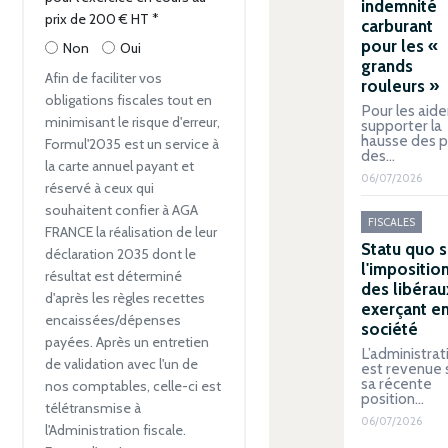
indemnité
prix de 200 € HT
*
carburant
pour les «
Non
Oui
grands
Afin de faciliter vos
rouleurs »
obligations fiscales tout en
Pour les aide
minimisant le risque d'erreur,
supporter la
hausse des p
Formul'2035 est un service à
des…
la carte annuel payant et
06/07/2026
réservé à ceux qui
souhaitent confier à AGA
FISCALES
FRANCE la réalisation de leur
Statu quo s
déclaration 2035 dont le
l'impositio
résultat est déterminé
des libérau
d'après les règles recettes
exerçant e
encaissées/dépenses
société
payées. Après un entretien
L’administrat
de validation avec l'un de
est revenue 
sa récente
nos comptables, celle-ci est
position…
télétransmise à
06/07/2026
l'Administration fiscale.