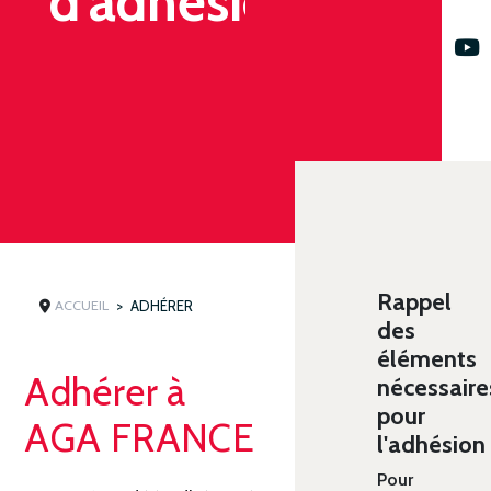
d'adhésion
Rappel
ACCUEIL
ADHÉRER
des
éléments
Adhérer à
nécessaire
pour
AGA FRANCE
l'adhésion
Pour