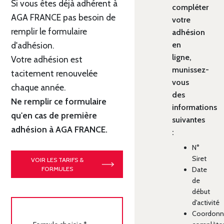
Si vous êtes déjà adhérent à
compléter
AGA FRANCE pas besoin de
votre
remplir le formulaire
adhésion
en
d'adhésion.
ligne,
Votre adhésion est
munissez-
tacitement renouvelée
vous
chaque année.
des
Ne remplir ce formulaire
informations
qu'en cas de première
suivantes
adhésion à AGA FRANCE.
:
N°
Siret
VOIR LES TARIFS &
FORMULES
Date
de
début
d'activité
Coordonn