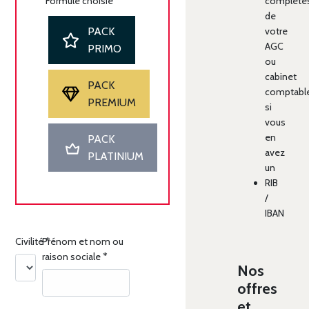
Formule choisie
*
complète
de
PACK
votre
AGC
PRIMO
ou
cabinet
PACK
comptabl
PREMIUM
si
vous
en
PACK
avez
PLATINIUM
un
RIB
/
IBAN
Civilité
Prénom et nom ou
*
raison sociale
*
Nos
offres
et