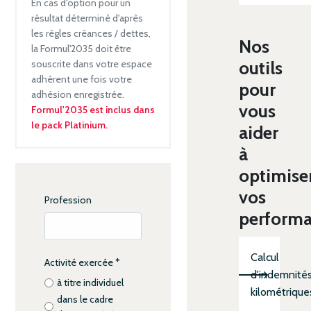
En cas d'option pour un
résultat déterminé d'après
les règles créances / dettes,
Nos
la Formul'2035 doit être
outils
souscrite dans votre espace
adhérent une fois votre
pour
adhésion enregistrée.
vous
Formul'2035 est inclus dans
le pack Platinium.
aider
à
optimise
vos
Profession
perform
Calcul
Activité exercée
*
d'indemnité
à titre individuel
kilométrique
dans le cadre