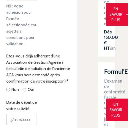
de
NB : Votre
revenus
EN
adhésion pour
clé
SAVOIR
en
l'année
PLUS
main
sélectionnée est
sujette à
Dès
150.00
conditions pour
€
validation.
HT
/an
Êtes-vous déjà adhérent d'une
Association de Gestion Agréée ?
(le bulletin de radiation de l'ancienne
Formul'
AGA vous sera demandé après
L'examen
confirmation de votre inscription)
*
de
Non
Oui
conformité
fiscale
Date de début de
renforce
EN
votre
votre activité
SAVOIR
sécurité
PLUS
juridique
et