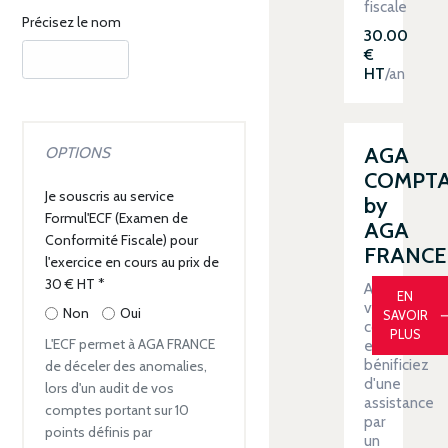
fiscale
Précisez le nom
30.00
€
HT
/an
AGA
OPTIONS
COMPT
Je souscris au service
by
Formul'ECF (Examen de
AGA
Conformité Fiscale) pour
FRANCE
l'exercice en cours au prix de
30 € HT
*
Automatiser
EN
votre
Non
Oui
SAVOIR
comptabilit
PLUS
L'ECF permet à AGA FRANCE
et
bénificiez
de déceler des anomalies,
d'une
lors d'un audit de vos
assistance
comptes portant sur 10
par
points définis par
un