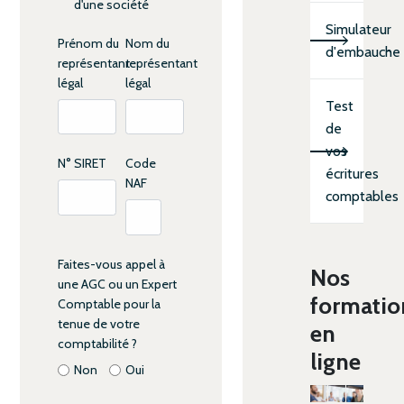
d'une société
Simulateur
Prénom du
Nom du
d'embauche
représentant
représentant
légal
légal
Test
de
vos
N° SIRET
Code
écritures
NAF
comptables
Faites-vous appel à
Nos
une AGC ou un Expert
formatio
Comptable pour la
tenue de votre
en
comptabilité ?
ligne
Non
Oui