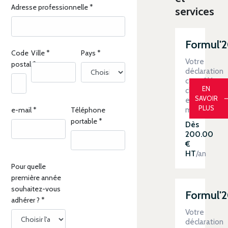
Adresse professionnelle
*
services
Formul'
Code
Ville
*
Pays
*
Votre
postal
*
déclaration
contrôlée
EN
clé
SAVOIR
en
PLUS
main
e-mail
*
Téléphone
portable
*
Dès
200.00
€
HT
/an
Pour quelle
première année
souhaitez-vous
Formul'
adhérer ?
*
Votre
déclaration