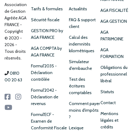
Association
Tarifs & formules
Actualités
AGA FISCALITÉ
de Gestion
Agréée AGA
Sécurité fiscale
FAQ & support
AGA GESTION
FRANCE
client
GESTION PRO by
Copyright
AGA
AGA FRANCE
Calcul des
© 2020 -
PATRIMOINE
indemnités
2026 -
AGA COMPTA by
AGA
kilométriques
Tous droits
AGA FRANCE
FORMATION
réservés.
Simulateur
Formul'2035 -
Obligations du
d'embauche
Déclaration
0810
professionnel
contrôlée
Test des
00 20 63
libéral
écritures
Formul'2042 -
Statuts
comptables
Déclaration de
Contact
revenus
Comment payer
moins d'impôts
Mentions
Formul'ECF -
?
légales et
Examen de
crédits
Conformité Fiscale
Lexique