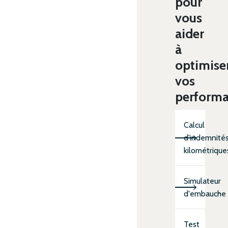
pour
vous
aider
à
optimise
vos
perform
Calcul
d'indemnité
kilométrique
Simulateur
d'embauche
Test