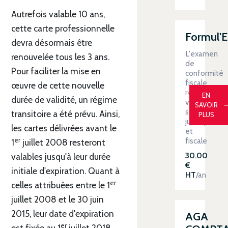
Autrefois valable 10 ans,
cette carte professionnelle
Formul'
devra désormais être
L'examen
renouvelée tous les 3 ans.
de
Pour faciliter la mise en
conformité
fiscale
œuvre de cette nouvelle
renforce
EN
durée de validité, un régime
votre
SAVOIR
sécurité
transitoire a été prévu. Ainsi,
PLUS
juridique
les cartes délivrées avant le
et
fiscale
er
1
juillet 2008 resteront
30.00
valables jusqu'à leur durée
€
initiale d'expiration. Quant à
HT
/an
er
celles attribuées entre le 1
juillet 2008 et le 30 juin
2015, leur date d'expiration
AGA
er
est fixée au 1
juillet 2018.