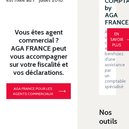
COMPT
by
AGA
FRANCE
Vous êtes agent
Automatiser
EN
votre
commercial ?
SAVOIR
comptabilit
PLUS
AGA FRANCE peut
et
bénificiez
vous accompagner
d'une
sur votre fiscalité et
assistance
par
vos déclarations.
un
comptable
spécialisé
AGA FRANCE POUR LES
AGENTS COMMERCIAUX
Nos
outils