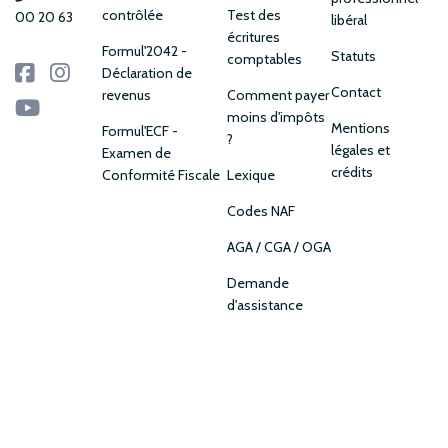
contrôlée
Test des
00 20 63
libéral
écritures
Formul'2042 -
Statuts
comptables
Déclaration de
Contact
revenus
Comment payer
moins d'impôts
Mentions
Formul'ECF -
?
légales et
Examen de
crédits
Conformité Fiscale
Lexique
Codes NAF
AGA / CGA / OGA
Demande
d'assistance