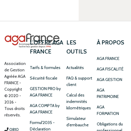
L'OFFRE AGA
LES
À PROPOS
FRANCE
OUTILS
AGA FRANCE
Association
Tarifs & formules
Actualités
AGA FISCALITÉ
de Gestion
Agréée AGA
Sécurité fiscale
FAQ & support
AGA GESTION
FRANCE
client
GESTION PRO by
Copyright
AGA
AGA FRANCE
Calcul des
© 2020 -
PATRIMOINE
indemnités
2026 -
AGA COMPTA by
AGA
kilométriques
Tous droits
AGA FRANCE
FORMATION
réservés.
Simulateur
Formul'2035 -
Obligations du
d'embauche
Déclaration
0810
professionnel