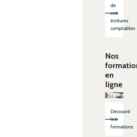
de
vos
écritures
comptables
Nos
formatio
en
ligne
Découvrir
les
formations