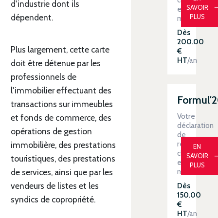
d'industrie dont ils
SAVOIR
en
dépendent.
PLUS
main
Dès
200.00
Plus largement, cette carte
€
HT
/an
doit être détenue par les
professionnels de
l'immobilier effectuant des
Formul'
transactions sur immeubles
Votre
et fonds de commerce, des
déclaration
opérations de gestion
de
revenus
immobilière, des prestations
EN
clé
SAVOIR
touristiques, des prestations
en
PLUS
main
de services, ainsi que par les
vendeurs de listes et les
Dès
150.00
syndics de copropriété.
€
HT
/an