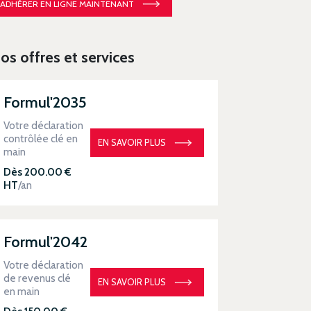
ADHÉRER EN LIGNE MAINTENANT
os offres et services
Formul'2035
Votre déclaration
contrôlée clé en
EN SAVOIR PLUS
main
Dès 200.00 €
HT
/an
Formul'2042
Votre déclaration
de revenus clé
EN SAVOIR PLUS
en main