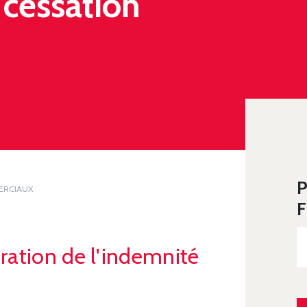
 cessation
P
ERCIAUX
F
ration de l'indemnité