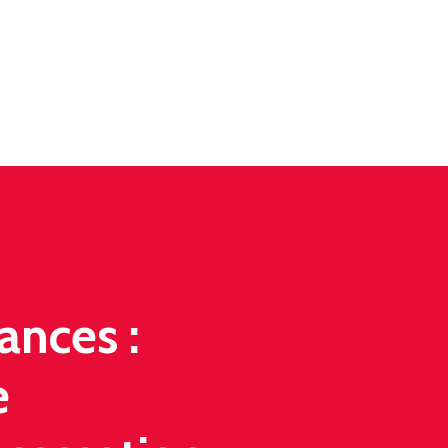
ances :
e