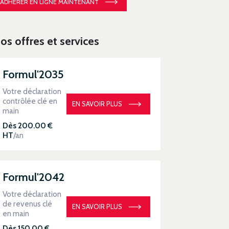
ADHÉRER EN LIGNE MAINTENANT
os offres et services
Formul'2035
Votre déclaration
contrôlée clé en
EN SAVOIR PLUS
main
Dès 200.00 €
HT
/an
Formul'2042
Votre déclaration
de revenus clé
EN SAVOIR PLUS
en main
Dès 150.00 €