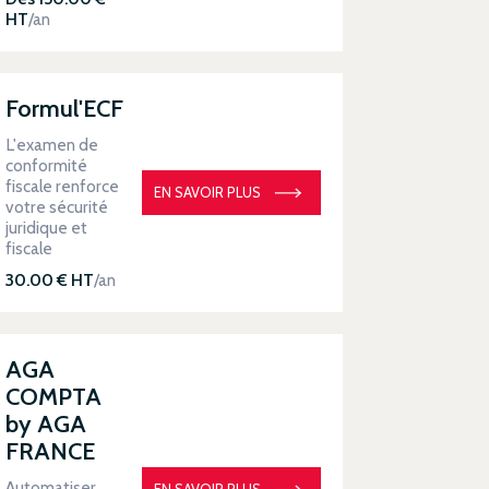
HT
/an
Formul'ECF
L'examen de
conformité
fiscale renforce
EN SAVOIR PLUS
votre sécurité
juridique et
fiscale
30.00 € HT
/an
AGA
COMPTA
by AGA
FRANCE
Automatiser
EN SAVOIR PLUS