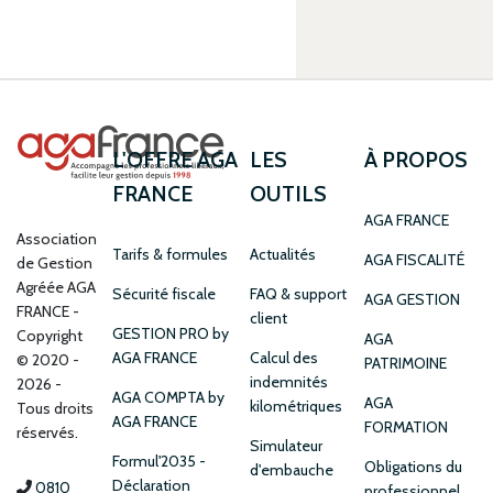
L'OFFRE AGA
LES
À PROPOS
FRANCE
OUTILS
AGA FRANCE
Association
Tarifs & formules
Actualités
AGA FISCALITÉ
de Gestion
Agréée AGA
Sécurité fiscale
FAQ & support
AGA GESTION
FRANCE
client
GESTION PRO by
Copyright
AGA
AGA FRANCE
Calcul des
© 2020 -
PATRIMOINE
indemnités
2026 -
AGA COMPTA by
AGA
kilométriques
Tous droits
AGA FRANCE
FORMATION
réservés.
Simulateur
Formul'2035 -
Obligations du
d'embauche
Déclaration
0810
professionnel