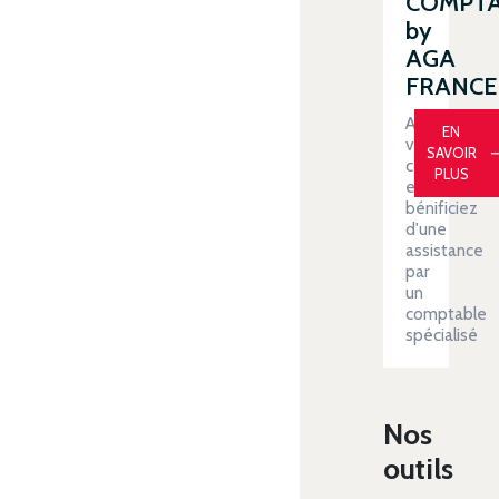
COMPT
by
AGA
FRANCE
Automatiser
EN
votre
SAVOIR
comptabilit
PLUS
et
bénificiez
d'une
assistance
par
un
comptable
spécialisé
Nos
outils