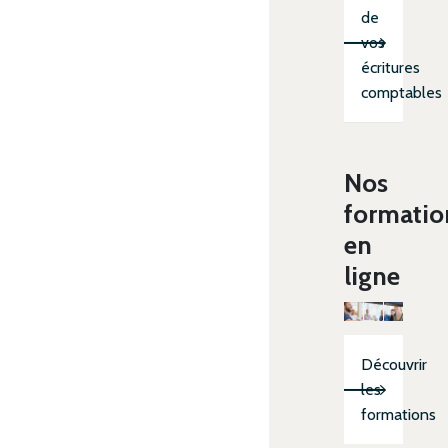
de
vos
écritures
comptables
Nos
formatio
en
ligne
Découvrir
les
formations