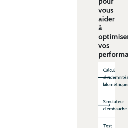
pour
vous
aider
à
optimise
vos
perform
Calcul
d'indemnité
kilométrique
Simulateur
d'embauche
Test