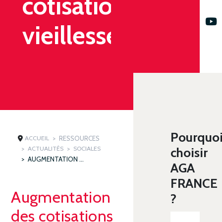
cotisations
vieillesse
Pourquo
ACCUEIL
RESSOURCES
ACTUALITÉS
SOCIALES
choisir
AUGMENTATION DES COTISATIONS VIEILLESSE
AGA
FRANCE
Augmentation
?
des cotisations