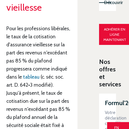
Découvrir
vieillesse
Pour les professions libérales,
ADHÉRER EN
LIGNE
le taux de la cotisation
MAINTENANT
d'assurance vieillesse sur la
part des revenus n'excédant
pas 85 % du plafond
Nos
offres
progressera comme indiqué
et
dans le
tableau
(c. séc. soc.
services
art. D. 642•3 modifié).
Jusqu'à présent, le taux de
cotisation due sur la part des
Formul'
revenus n'excédant pas 85 %
Votre
du plafond annuel de la
déclaration
contrôlée
sécurité sociale était fixé à
EN
clé