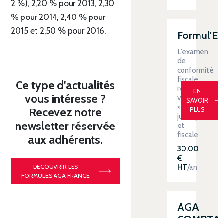
2 %), 2,20 % pour 2013, 2,30
% pour 2014, 2,40 % pour
2015 et 2,50 % pour 2016.
Formul'
L'examen
de
conformité
fiscale
Ce type d'actualités
renforce
EN
vous intéresse ?
votre
SAVOIR
sécurité
Recevez notre
PLUS
juridique
newsletter réservée
et
fiscale
aux adhérents.
30.00
€
HT
/an
DÉCOUVRIR LES
FORMULES AGA FRANCE
AGA