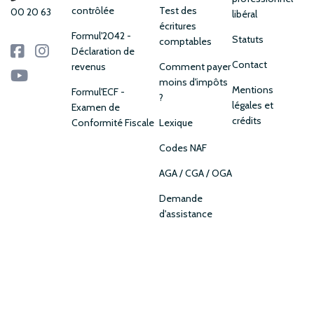
contrôlée
Test des
00 20 63
libéral
écritures
Formul'2042 -
Statuts
comptables
Déclaration de
Contact
revenus
Comment payer
moins d'impôts
Mentions
Formul'ECF -
?
légales et
Examen de
crédits
Conformité Fiscale
Lexique
Codes NAF
AGA / CGA / OGA
Demande
d'assistance