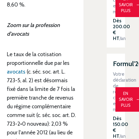
8,60 %.
SAVOIR
en
PLUS
main
Dès
Zoom sur la profession
200.00
€
d'avocats
HT
/an
Le taux de la cotisation
Formul'
proportionnelle due par les
avocats
(c. séc. soc. art. L.
Votre
déclaration
723-5, al. 2) est désormais
de
fixé dans la limite de 7 fois la
revenus
EN
première tranche de revenus
clé
SAVOIR
en
PLUS
du régime complémentaire
main
comme suit (c. séc. soc. art. D.
Dès
723-2•0 nouveau): 2,03 %
150.00
€
pour l'année 2012 (au lieu de
HT
/an