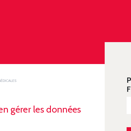
P
MÉDICALES
F
ien gérer les données