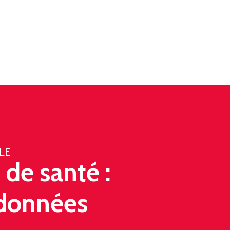
LE
 de santé :
 données