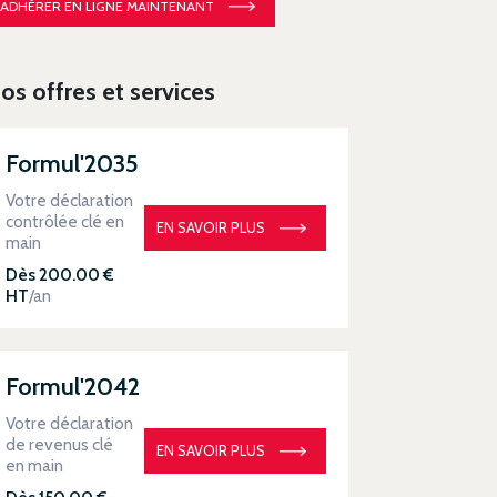
ADHÉRER EN LIGNE MAINTENANT
os offres et services
Formul'2035
Votre déclaration
contrôlée clé en
EN SAVOIR PLUS
main
Dès 200.00 €
HT
/an
Formul'2042
Votre déclaration
de revenus clé
EN SAVOIR PLUS
en main