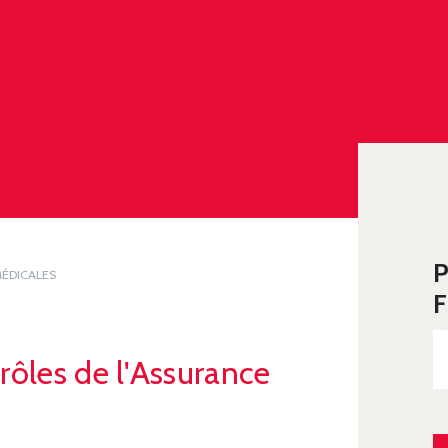
P
MÉDICALES
 MALADIE
F
rôles de l'Assurance