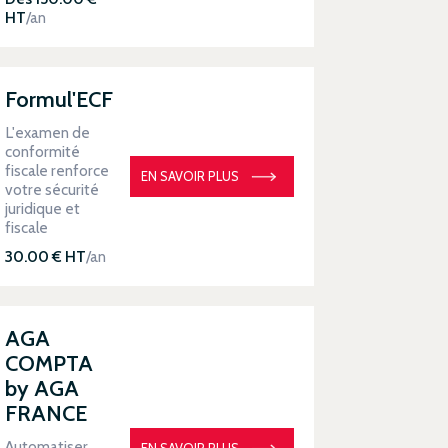
HT
/an
Formul'ECF
L'examen de
conformité
fiscale renforce
EN SAVOIR PLUS
votre sécurité
juridique et
fiscale
30.00 € HT
/an
AGA
COMPTA
by AGA
FRANCE
Automatiser
EN SAVOIR PLUS