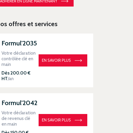
ADHÉRER EN LIGNE MAINTENANT
os offres et services
Formul'2035
Votre déclaration
contrôlée clé en
EN SAVOIR PLUS
main
Dès 200.00 €
HT
/an
Formul'2042
Votre déclaration
de revenus clé
EN SAVOIR PLUS
en main
Dès 150.00 €