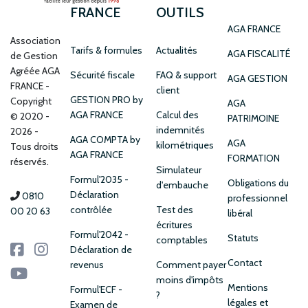
FRANCE
OUTILS
AGA FRANCE
Association
Tarifs & formules
Actualités
AGA FISCALITÉ
de Gestion
Agréée AGA
Sécurité fiscale
FAQ & support
AGA GESTION
FRANCE
client
GESTION PRO by
Copyright
AGA
AGA FRANCE
Calcul des
© 2020 -
PATRIMOINE
indemnités
2026 -
AGA COMPTA by
AGA
kilométriques
Tous droits
AGA FRANCE
FORMATION
réservés.
Simulateur
Formul'2035 -
Obligations du
d'embauche
Déclaration
0810
professionnel
contrôlée
Test des
00 20 63
libéral
écritures
Formul'2042 -
Statuts
comptables
Déclaration de
Contact
revenus
Comment payer
moins d'impôts
Mentions
Formul'ECF -
?
légales et
Examen de