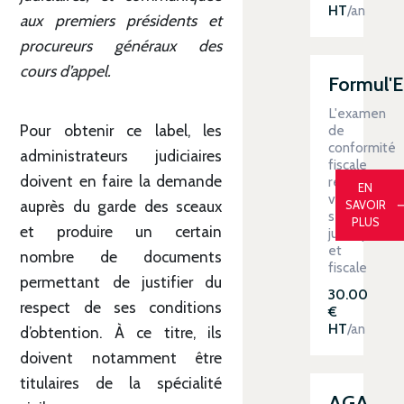
HT
/an
aux premiers présidents et
procureurs généraux des
cours d’appel.
Formul'
L'examen
Pour obtenir ce label, les
de
conformité
administrateurs judiciaires
fiscale
doivent en faire la demande
renforce
EN
votre
auprès du garde des sceaux
SAVOIR
sécurité
PLUS
et produire un certain
juridique
et
nombre de documents
fiscale
permettant de justifier du
30.00
respect de ses conditions
€
HT
/an
d’obtention. À ce titre, ils
doivent notamment être
titulaires de la spécialité
AGA