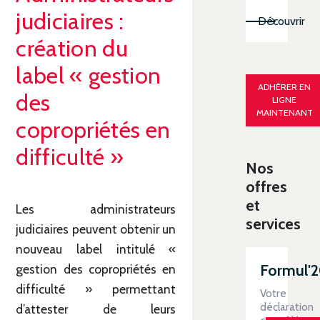
judiciaires :
Découvrir
création du
label « gestion
ADHÉRER EN
des
LIGNE
MAINTENANT
copropriétés en
difficulté »
Nos
offres
et
Les administrateurs
services
judiciaires peuvent obtenir un
nouveau label intitulé «
Formul'
gestion des copropriétés en
difficulté » permettant
Votre
déclaration
d’attester de leurs