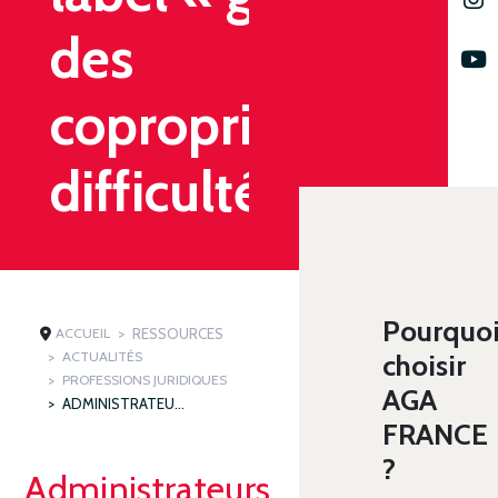
des
copropriétés en
difficulté »
Pourquo
ACCUEIL
RESSOURCES
ACTUALITÉS
choisir
PROFESSIONS JURIDIQUES
AGA
ADMINISTRATEURS JUDICIAIRES : CRÉATION DU LABEL « GESTION DES COPROPRIÉTÉS EN DIFFICULTÉ »
FRANCE
?
Administrateurs