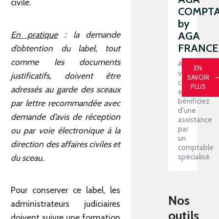
civile.
COMPT
by
AGA
En pratique
: la demande
FRANCE
d’obtention du label, tout
comme les documents
Automatiser
EN
votre
justificatifs, doivent être
SAVOIR
comptabilit
PLUS
adressés au garde des sceaux
et
bénificiez
par lettre recommandée avec
d'une
demande d’avis de réception
assistance
par
ou par voie électronique à la
un
direction des affaires civiles et
comptable
spécialisé
du sceau.
Pour conserver ce label, les
Nos
administrateurs judiciaires
outils
doivent suivre une formation