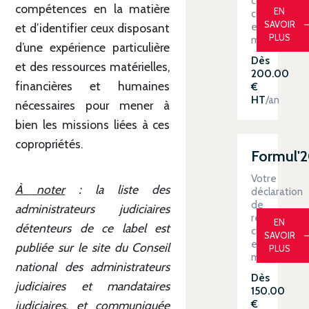
contrôlée
compétences en la matière
EN
clé
SAVOIR
en
et d’identifier ceux disposant
PLUS
main
d’une expérience particulière
Dès
et des ressources matérielles,
200.00
financières et humaines
€
HT
/an
nécessaires pour mener à
bien les missions liées à ces
copropriétés.
Formul'
Votre
À noter
: la liste des
déclaration
de
administrateurs judiciaires
revenus
EN
détenteurs de ce label est
clé
SAVOIR
en
publiée sur le site du Conseil
PLUS
main
national des administrateurs
Dès
judiciaires et mandataires
150.00
€
judiciaires, et communiquée