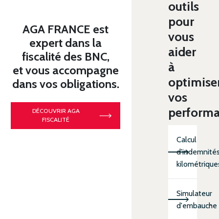
outils
pour
AGA FRANCE est
vous
expert dans la
aider
fiscalité des BNC,
à
et vous accompagne
optimise
dans vos obligations.
vos
perform
DÉCOUVRIR AGA
FISCALITÉ
Calcul
d'indemnité
kilométrique
Simulateur
d'embauche