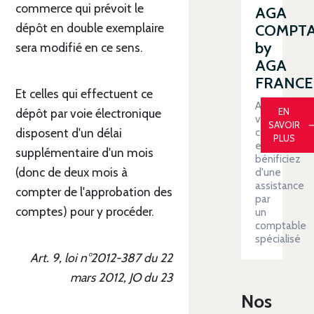
commerce qui prévoit le
AGA
dépôt en double exemplaire
COMPT
by
sera modifié en ce sens.
AGA
FRANCE
Et celles qui effectuent ce
Automatiser
EN
dépôt par voie électronique
votre
SAVOIR
disposent d'un délai
comptabilit
PLUS
et
supplémentaire d'un mois
bénificiez
(donc de deux mois à
d'une
assistance
compter de l'approbation des
par
comptes) pour y procéder.
un
comptable
spécialisé
Art. 9, loi n°2012-387 du 22
mars 2012, JO du 23
Nos