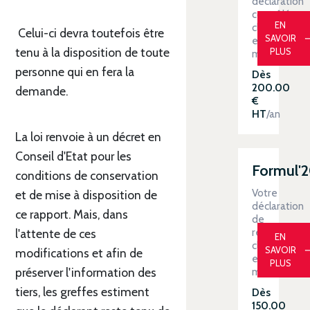
déclaration
contrôlée
EN
clé
Celui-ci devra toutefois être
SAVOIR
en
tenu à la disposition de toute
PLUS
main
personne qui en fera la
Dès
200.00
demande.
€
HT
/an
La loi renvoie à un décret en
Conseil d'Etat pour les
Formul'
conditions de conservation
Votre
et de mise à disposition de
déclaration
ce rapport. Mais, dans
de
revenus
l'attente de ces
EN
clé
SAVOIR
modifications et afin de
en
PLUS
préserver l'information des
main
tiers, les greffes estiment
Dès
150.00