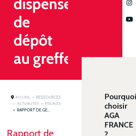
dispense
de
dépôt
au greffe
Pourquo
ACCUEIL
RESSOURCES
ACTUALITÉS
FISCALES
choisir
RAPPORT DE GESTION : DISPENSE DE DÉPÔT AU GREFFE
AGA
FRANCE
Rapport de
?