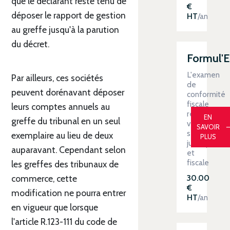
que le déclarant reste tenu de
€
déposer le rapport de gestion
HT
/an
au greffe jusqu'à la parution
du décret.
Formul'
L'examen
Par ailleurs, ces sociétés
de
peuvent dorénavant déposer
conformité
fiscale
leurs comptes annuels au
renforce
EN
greffe du tribunal en un seul
votre
SAVOIR
sécurité
exemplaire au lieu de deux
PLUS
juridique
auparavant. Cependant selon
et
fiscale
les greffes des tribunaux de
30.00
commerce, cette
€
modification ne pourra entrer
HT
/an
en vigueur que lorsque
l'article R.123-111 du code de