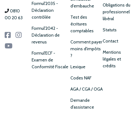
Formul'2035 -
Obligations du
d'embauche
Déclaration
0810
professionnel
contrôlée
Test des
00 20 63
libéral
écritures
Formul'2042 -
Statuts
comptables
Déclaration de
Contact
revenus
Comment payer
moins d'impôts
Mentions
Formul'ECF -
?
légales et
Examen de
crédits
Conformité Fiscale
Lexique
Codes NAF
AGA / CGA / OGA
Demande
d'assistance