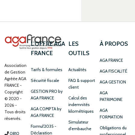
L'OFFRE AGA
LES
À PROPOS
FRANCE
OUTILS
AGA FRANCE
Association
Tarifs & formules
Actualités
AGA FISCALITÉ
de Gestion
Agréée AGA
Sécurité fiscale
FAQ & support
AGA GESTION
FRANCE
client
GESTION PRO by
Copyright
AGA
AGA FRANCE
Calcul des
© 2020 -
PATRIMOINE
indemnités
2026 -
AGA COMPTA by
AGA
kilométriques
Tous droits
AGA FRANCE
FORMATION
réservés.
Simulateur
Formul'2035 -
Obligations du
d'embauche
Déclaration
0810
professionnel