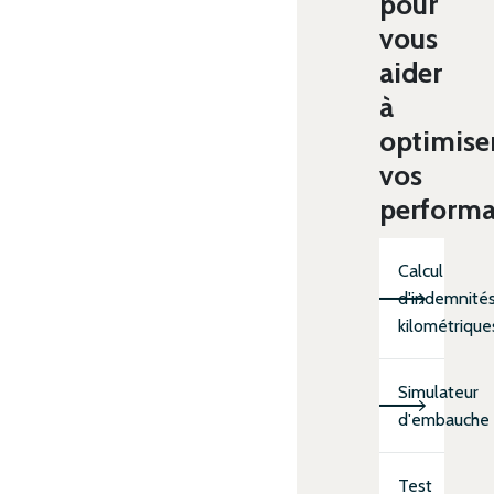
pour
vous
aider
à
optimise
vos
perform
Calcul
d'indemnité
kilométrique
Simulateur
d'embauche
Test