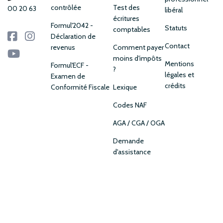
contrôlée
Test des
00 20 63
libéral
écritures
Formul'2042 -
Statuts
comptables
Déclaration de
Contact
revenus
Comment payer
moins d'impôts
Mentions
Formul'ECF -
?
légales et
Examen de
crédits
Conformité Fiscale
Lexique
Codes NAF
AGA / CGA / OGA
Demande
d'assistance