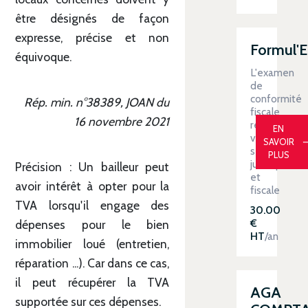
être désignés de façon
expresse, précise et non
Formul'
équivoque.
L'examen
de
conformité
Rép. min. n°38389, JOAN du
fiscale
16 novembre 2021
renforce
EN
votre
SAVOIR
sécurité
PLUS
juridique
Précision : Un bailleur peut
et
avoir intérêt à opter pour la
fiscale
TVA lorsqu'il engage des
30.00
€
dépenses pour le bien
HT
/an
immobilier loué (entretien,
réparation ...). Car dans ce cas,
il peut récupérer la TVA
AGA
supportée sur ces dépenses.