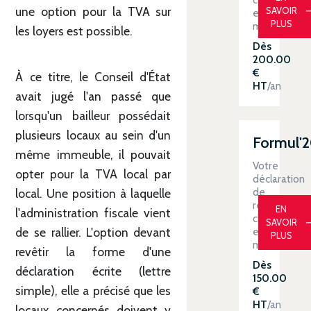
une option pour la TVA sur
SAVOIR
en
PLUS
main
les loyers est possible.
Dès
200.00
€
À ce titre, le Conseil d'État
HT
/an
avait jugé l'an passé que
lorsqu'un bailleur possédait
plusieurs locaux au sein d'un
Formul'
même immeuble, il pouvait
Votre
opter pour la TVA local par
déclaration
de
local. Une position à laquelle
revenus
EN
l'administration fiscale vient
clé
SAVOIR
en
de se rallier. L'option devant
PLUS
main
revêtir la forme d'une
Dès
déclaration écrite (lettre
150.00
simple), elle a précisé que les
€
HT
/an
locaux concernés doivent y