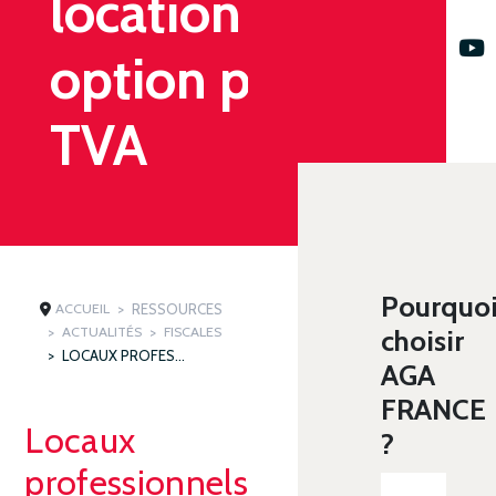
location et
option pour la
TVA
Pourquo
ACCUEIL
RESSOURCES
ACTUALITÉS
FISCALES
choisir
LOCAUX PROFESSIONNELS DONNÉS EN LOCATION ET OPTION POUR LA TVA
AGA
FRANCE
Locaux
?
professionnels