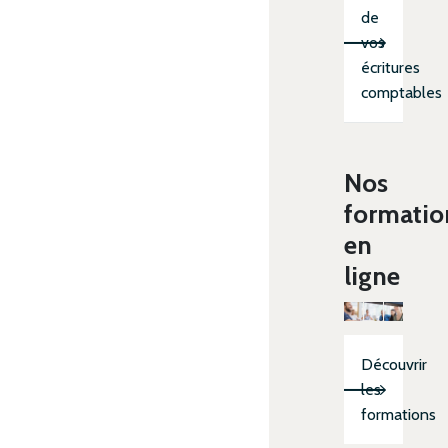
de
vos
écritures
comptables
Nos
formatio
en
ligne
Découvrir
les
formations