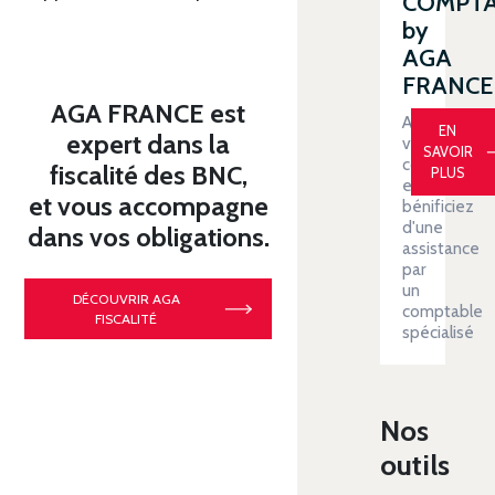
COMPT
by
AGA
FRANCE
AGA FRANCE est
Automatiser
EN
expert dans la
votre
SAVOIR
comptabilit
fiscalité des BNC,
PLUS
et
et vous accompagne
bénificiez
d'une
dans vos obligations.
assistance
par
un
DÉCOUVRIR AGA
comptable
FISCALITÉ
spécialisé
Nos
outils