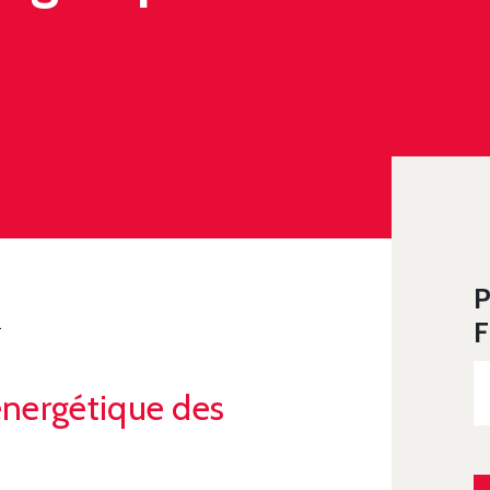
P
E DES LOCAUX
F
énergétique des