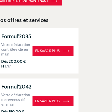
ADHÉRER EN LIGNE MAINTENANT
os offres et services
Formul'2035
Votre déclaration
contrôlée clé en
EN SAVOIR PLUS
main
Dès 200.00 €
HT
/an
Formul'2042
Votre déclaration
de revenus clé
EN SAVOIR PLUS
en main
Dès 150.00 €