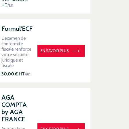
HT
/an
Formul'ECF
L'examen de
conformité
fiscale renforce
EN SAVOIR PLUS
votre sécurité
juridique et
fiscale
30.00 € HT
/an
AGA
COMPTA
by AGA
FRANCE
Automatiser
EN SAVOIR PLUS