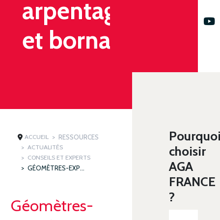
arpentage
et bornage
Pourquo
ACCUEIL
RESSOURCES
ACTUALITÉS
choisir
CONSEILS ET EXPERTS
AGA
GÉOMÈTRES-EXPERTS : ARPENTAGE ET BORNAGE
FRANCE
?
Géomètres-