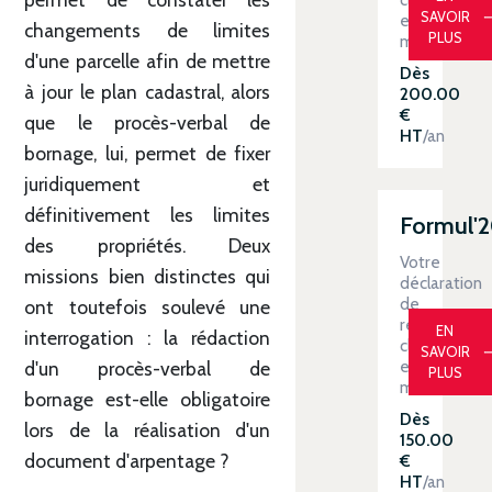
SAVOIR
en
changements de limites
PLUS
main
d'une parcelle afin de mettre
Dès
à jour le plan cadastral, alors
200.00
€
que le procès-verbal de
HT
/an
bornage, lui, permet de fixer
juridiquement et
définitivement les limites
Formul'
des propriétés. Deux
Votre
missions bien distinctes qui
déclaration
de
ont toutefois soulevé une
revenus
EN
interrogation : la rédaction
clé
SAVOIR
en
d'un procès-verbal de
PLUS
main
bornage est-elle obligatoire
Dès
lors de la réalisation d'un
150.00
document d'arpentage ?
€
HT
/an