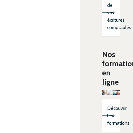
de
vos
écritures
comptables
Nos
formatio
en
ligne
Découvrir
les
formations