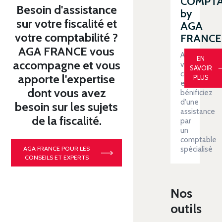
COMPT
Besoin d'assistance
by
sur votre fiscalité et
AGA
votre comptabilité ?
FRANCE
AGA FRANCE vous
Automatiser
EN
accompagne et vous
votre
SAVOIR
comptabilit
apporte l'expertise
PLUS
et
dont vous avez
bénificiez
d'une
besoin sur les sujets
assistance
de la fiscalité.
par
un
comptable
spécialisé
AGA FRANCE POUR LES
CONSEILS ET EXPERTS
Nos
outils