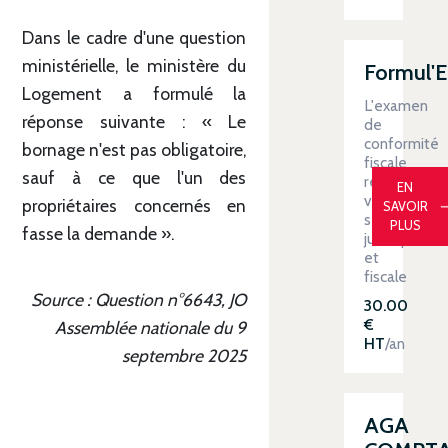
Dans le cadre d'une question
ministérielle, le ministère du
Formul'
Logement a formulé la
L'examen
réponse suivante : « Le
de
conformité
bornage n'est pas obligatoire,
fiscale
sauf à ce que l'un des
renforce
EN
votre
propriétaires concernés en
SAVOIR
sécurité
PLUS
fasse la demande ».
juridique
et
fiscale
Source : Question n°6643, JO
30.00
€
Assemblée nationale du 9
HT
/an
septembre 2025
AGA