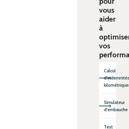
pour
vous
aider
à
optimise
vos
perform
Calcul
d'indemnité
kilométrique
Simulateur
d'embauche
Test