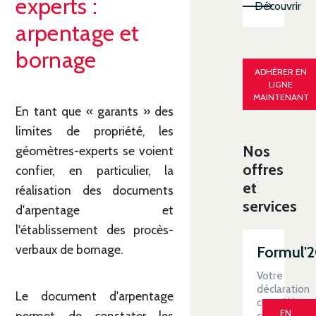
experts :
Découvrir
arpentage et
bornage
ADHÉRER EN
LIGNE
MAINTENANT
En tant que « garants » des
limites de propriété, les
Nos
géomètres-experts se voient
offres
confier, en particulier, la
et
réalisation des documents
services
d'arpentage et
l'établissement des procès-
verbaux de bornage.
Formul'
Votre
déclaration
Le document d'arpentage
contrôlée
EN
permet de constater les
clé