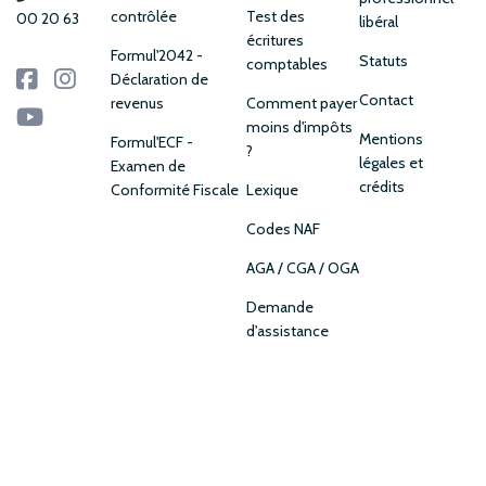
contrôlée
Test des
00 20 63
libéral
écritures
Formul'2042 -
Statuts
comptables
Déclaration de
Contact
revenus
Comment payer
moins d'impôts
Mentions
Formul'ECF -
?
légales et
Examen de
crédits
Conformité Fiscale
Lexique
Codes NAF
AGA / CGA / OGA
Demande
d'assistance