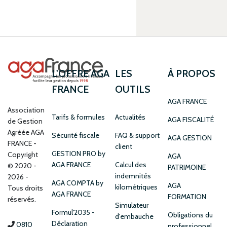
L'OFFRE AGA
LES
À PROPOS
FRANCE
OUTILS
AGA FRANCE
Association
Tarifs & formules
Actualités
AGA FISCALITÉ
de Gestion
Agréée AGA
Sécurité fiscale
FAQ & support
AGA GESTION
FRANCE
client
GESTION PRO by
Copyright
AGA
AGA FRANCE
Calcul des
© 2020 -
PATRIMOINE
indemnités
2026 -
AGA COMPTA by
AGA
kilométriques
Tous droits
AGA FRANCE
FORMATION
réservés.
Simulateur
Formul'2035 -
Obligations du
d'embauche
Déclaration
0810
professionnel