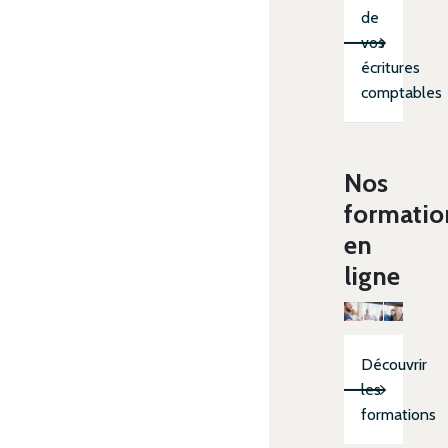
de
vos
écritures
comptables
Nos
formatio
en
ligne
Découvrir
les
formations