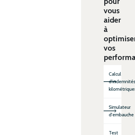
pour
vous
aider
à
optimise
vos
perform
Calcul
d'indemnité
kilométrique
Simulateur
d'embauche
Test