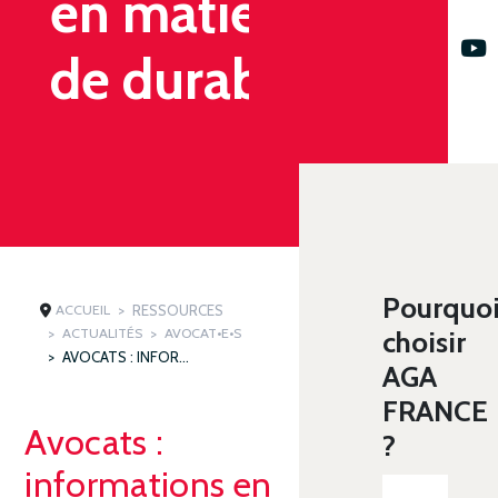
en matière
de durabilité
Pourquo
ACCUEIL
RESSOURCES
ACTUALITÉS
AVOCAT•E•S
choisir
AVOCATS : INFORMATIONS EN MATIÈRE DE DURABILITÉ
AGA
FRANCE
Avocats :
?
informations en