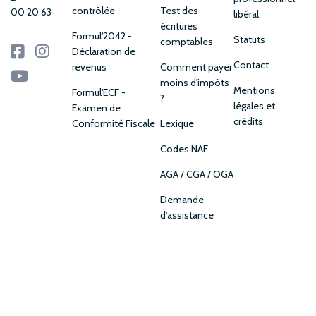
contrôlée
Test des
00 20 63
libéral
écritures
Formul'2042 -
Statuts
comptables
Déclaration de
Contact
revenus
Comment payer
moins d'impôts
Mentions
Formul'ECF -
?
légales et
Examen de
crédits
Conformité Fiscale
Lexique
Codes NAF
AGA / CGA / OGA
Demande
d'assistance