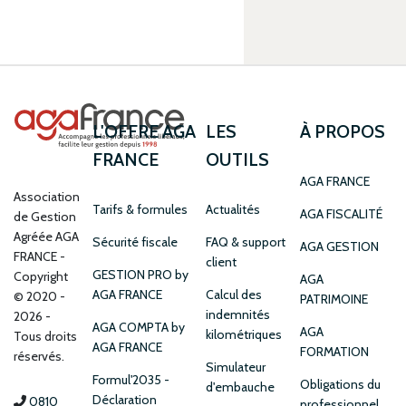
L'OFFRE AGA
LES
À PROPOS
FRANCE
OUTILS
AGA FRANCE
Association
Tarifs & formules
Actualités
AGA FISCALITÉ
de Gestion
Agréée AGA
Sécurité fiscale
FAQ & support
AGA GESTION
FRANCE
client
GESTION PRO by
Copyright
AGA
AGA FRANCE
Calcul des
© 2020 -
PATRIMOINE
indemnités
2026 -
AGA COMPTA by
AGA
kilométriques
Tous droits
AGA FRANCE
FORMATION
réservés.
Simulateur
Formul'2035 -
Obligations du
d'embauche
Déclaration
0810
professionnel