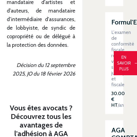
mandataire d'artistes et
d'auteurs, de mandataire
d'intermédiaire d'assurances,
Formul'
de lobbyiste, de syndic de
L'examen
copropriété ou de délégué à
de
conformité
la protection des données.
fiscale
renforce
EN
votre
SAVOIR
Décision du 12 septembre
sécurité
PLUS
juridique
2025, JO du 18 février 2026
et
fiscale
30.00
€
HT
/an
Vous êtes avocats ?
Découvrez tous les
avantages de
AGA
l'adhésion à AGA