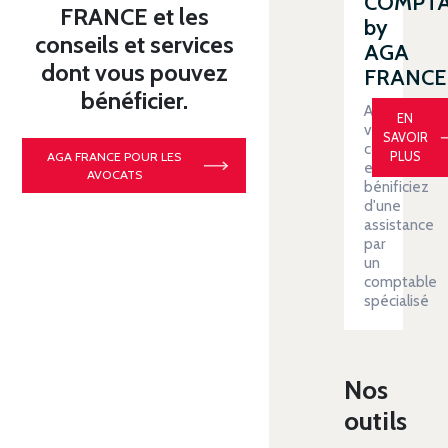
COMPT
FRANCE et les
by
conseils et services
AGA
dont vous pouvez
FRANCE
bénéficier.
Automatiser
EN
votre
SAVOIR
comptabilit
PLUS
AGA FRANCE POUR LES
et
AVOCATS
bénificiez
d'une
assistance
par
un
comptable
spécialisé
Nos
outils