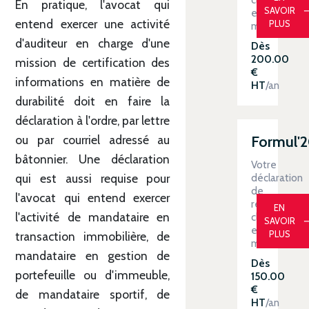
En pratique, l'avocat qui
SAVOIR
en
entend exercer une activité
PLUS
main
d'auditeur en charge d'une
Dès
200.00
mission de certification des
€
informations en matière de
HT
/an
durabilité doit en faire la
déclaration à l'ordre, par lettre
Formul'
ou par courriel adressé au
bâtonnier. Une déclaration
Votre
déclaration
qui est aussi requise pour
de
l'avocat qui entend exercer
revenus
EN
l'activité de mandataire en
clé
SAVOIR
en
PLUS
transaction immobilière, de
main
mandataire en gestion de
Dès
portefeuille ou d'immeuble,
150.00
€
de mandataire sportif, de
HT
/an