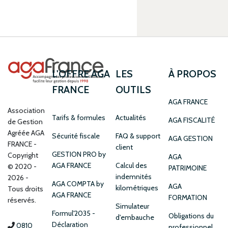
L'OFFRE AGA
LES
À PROPOS
FRANCE
OUTILS
AGA FRANCE
Association
Tarifs & formules
Actualités
AGA FISCALITÉ
de Gestion
Agréée AGA
Sécurité fiscale
FAQ & support
AGA GESTION
FRANCE
client
GESTION PRO by
Copyright
AGA
AGA FRANCE
Calcul des
© 2020 -
PATRIMOINE
indemnités
2026 -
AGA COMPTA by
AGA
kilométriques
Tous droits
AGA FRANCE
FORMATION
réservés.
Simulateur
Formul'2035 -
Obligations du
d'embauche
Déclaration
0810
professionnel