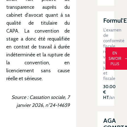
transparence auprès du
cabinet d'avocat quant à sa
Formul'
qualité de titulaire du
L'examen
CAPA. La convention de
de
stage a donc été requalifiée
conformité
fiscale
en contrat de travail à durée
renforce
EN
indéterminée et la rupture de
votre
SAVOIR
sécurité
la convention, en
PLUS
juridique
licenciement sans cause
et
réelle et sérieuse.
fiscale
30.00
€
Source : Cassation sociale, 7
HT
/an
janvier 2026, n°24-14659
AGA