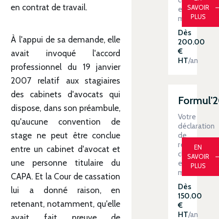
en contrat de travail.
SAVOIR
en
PLUS
main
Dès
À l'appui de sa demande, elle
200.00
€
avait invoqué l'accord
HT
/an
professionnel du 19 janvier
2007 relatif aux stagiaires
des cabinets d'avocats qui
Formul'
dispose, dans son préambule,
Votre
qu'aucune convention de
déclaration
stage ne peut être conclue
de
revenus
EN
entre un cabinet d'avocat et
clé
SAVOIR
une personne titulaire du
en
PLUS
main
CAPA. Et la Cour de cassation
Dès
lui a donné raison, en
150.00
retenant, notamment, qu'elle
€
HT
/an
avait fait preuve de