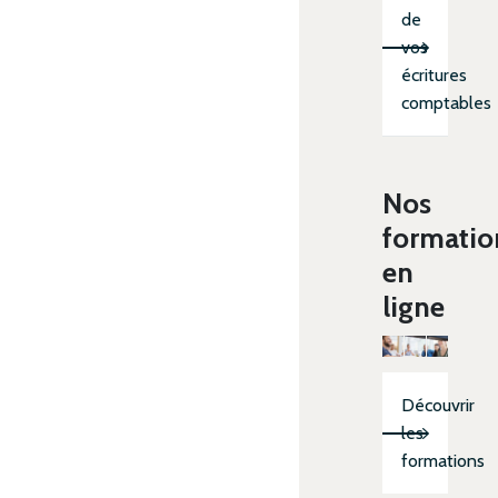
de
vos
écritures
comptables
Nos
formatio
en
ligne
Découvrir
les
formations