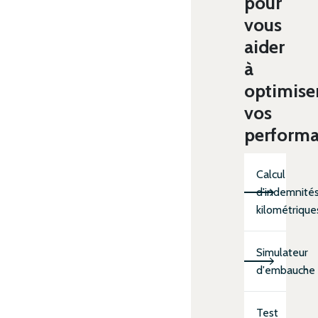
pour
vous
aider
à
optimise
vos
perform
Calcul
d'indemnité
kilométrique
Simulateur
d'embauche
Test