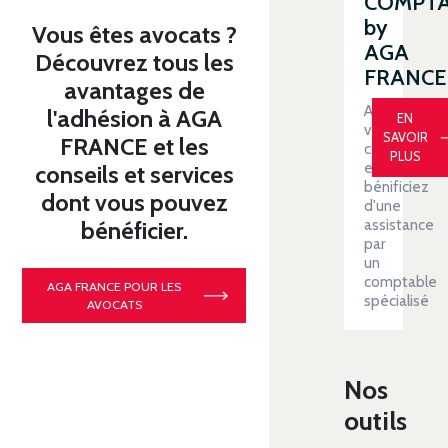
COMPT
by
Vous êtes avocats ?
AGA
Découvrez tous les
FRANCE
avantages de
Automatiser
l'adhésion à AGA
EN
votre
SAVOIR
FRANCE et les
comptabilit
PLUS
et
conseils et services
bénificiez
dont vous pouvez
d'une
assistance
bénéficier.
par
un
comptable
AGA FRANCE POUR LES
spécialisé
AVOCATS
Nos
outils