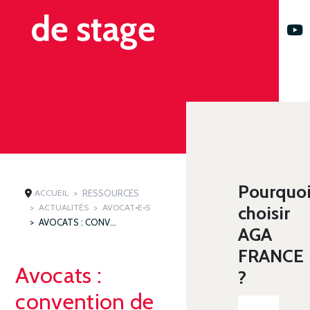
de stage
Pourquo
ACCUEIL
RESSOURCES
ACTUALITÉS
AVOCAT•E•S
choisir
AVOCATS : CONVENTION DE STAGE
AGA
FRANCE
Avocats :
?
convention de