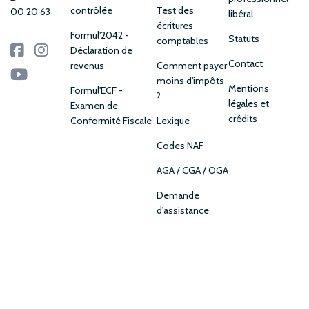
contrôlée
Test des
00 20 63
libéral
écritures
Formul'2042 -
Statuts
comptables
Déclaration de
Contact
revenus
Comment payer
moins d'impôts
Mentions
Formul'ECF -
?
légales et
Examen de
crédits
Conformité Fiscale
Lexique
Codes NAF
AGA / CGA / OGA
Demande
d'assistance