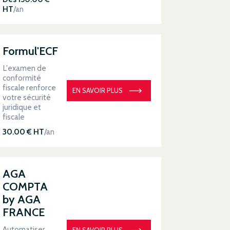
HT
/an
Formul'ECF
L'examen de
conformité
fiscale renforce
EN SAVOIR PLUS
votre sécurité
juridique et
fiscale
30.00 € HT
/an
AGA
COMPTA
by AGA
FRANCE
Automatiser
EN SAVOIR PLUS