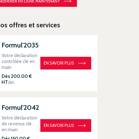
ADHÉRER EN LIGNE MAINTENANT
os offres et services
Formul'2035
Votre déclaration
contrôlée clé en
EN SAVOIR PLUS
main
Dès 200.00 €
HT
/an
Formul'2042
Votre déclaration
de revenus clé
EN SAVOIR PLUS
en main
Dès 150.00 €