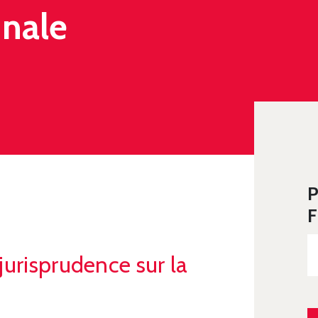
nnale
P
LE
F
jurisprudence sur la